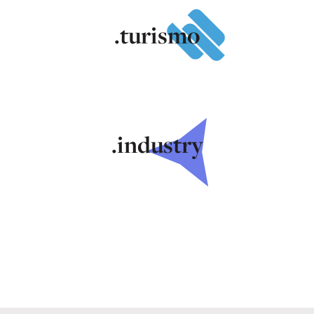
.turismo
.industry