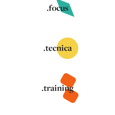
.focus
.tecnica
.training