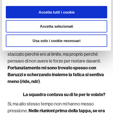
informazioni sul modo in cui utilizza il nostro sito con i
nostri partner che si occupano di analisi dei dati web,
Hai detto che la mente ha giocato un ruolo
Accetta tutti i cookie
pubblicità e social media, i quali potrebbero combinarle
chiave, ci spieghi in che modo?
con altre informazioni che ha fornito loro o che hanno
raccolto dal suo utilizzo dei loro servizi.
Oltre che per le vittorie è stato importante tenere
Accetta selezionati
duro e finire la corsa.
Quelle sette tappe erano
importanti anche in vista di una crescita fisica e
Usa solo i cookie necessari
atletica
. Nelle giornate conclusive non mi sono mai
staccato perché ero al limite, ma proprio perché
pensavo di non avere le forze per restare davanti.
Fortunatamente mi sono trovato spesso con
Baruzzi e scherzando insieme la fatica si sentiva
meno (ride, ndr)
.
La squadra contava su di te per le volate?
Sì, ma allo stesso tempo non mi hanno messo
pressione.
Nelle riunioni prima della tappa, se era