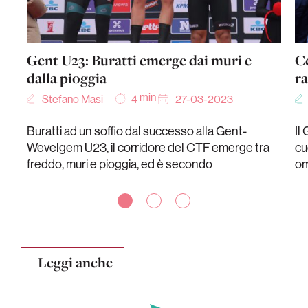
Gent U23: Buratti emerge dai muri e
Ce
dalla pioggia
ra
min
Stefano Masi
27-03-2023
4
Buratti ad un soffio dal successo alla Gent-
Il
Wevelgem U23, il corridore del CTF emerge tra
cu
freddo, muri e pioggia, ed è secondo
om
Leggi anche