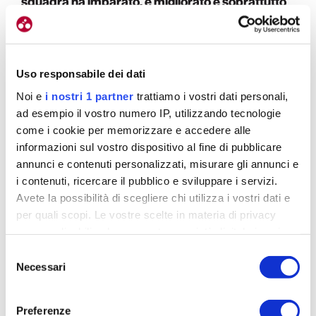
squadra ha imparato, è migliorato e soprattutto
lo ha sfruttato a suo vantaggio
.
Sfruttato?
Uso responsabile dei dati
Tutti aspettavano Alessio e Pierotto ne
Noi e
i nostri 1 partner
trattiamo i vostri dati personali,
approfittava.
La tappa che ha vinto in Abruzzo è
ad esempio il vostro numero IP, utilizzando tecnologie
venuta proprio per questo
. Avere in squadra un
come i cookie per memorizzare e accedere alle
corridore così forte deve essere uno stimolo e un
informazioni sul vostro dispositivo al fine di pubblicare
insegnamento. Se però il direttore sportivo trova il
annunci e contenuti personalizzati, misurare gli annunci e
Magagnotti di turno e dice agli altri ragazzi, che
i contenuti, ricercare il pubblico e sviluppare i servizi.
hanno 16 anni, che c’è da tirare per lui, allora quella
Avete la possibilità di scegliere chi utilizza i vostri dati e
per quali scopi. Le vostre scelte in materia di privacy
squadra non va lontano.
sono applicabili solo su questa proprietà digitale in cui
avete effettuato le vostre scelte. È possibile modificare o
Selezione
revocare il proprio consenso in qualsiasi momento dalla
Necessari
del
Dichiarazione sui cookie o facendo clic sull'icona di
consenso
attivazione della privacy.
Preferenze