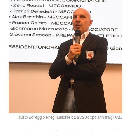
Fausto Boreggio è negli juniores dal 2023 dopo anni fra gli U23