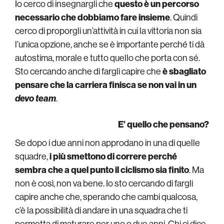
Io cerco di insegnargli che
questo è un percorso
necessario che dobbiamo fare insieme
. Quindi
cerco di proporgli un’attività in cui la vittoria non sia
l’unica opzione, anche se è importante perché ti dà
autostima, morale e tutto quello che porta con sé.
Sto cercando anche di fargli capire che
è sbagliato
pensare che la carriera finisca se non vai in un
devo team
.
E’ quello che pensano?
Se dopo i due anni non approdano in una di quelle
squadre,
i più smettono di correre perché
sembra che a quel punto il ciclismo sia finito
. Ma
non è così, non va bene. Io sto cercando di fargli
capire anche che, sperando che cambi qualcosa,
c’è la possibilità di andare in una squadra che ti
permetta di maturare per uno o due anni. Chi ci dice