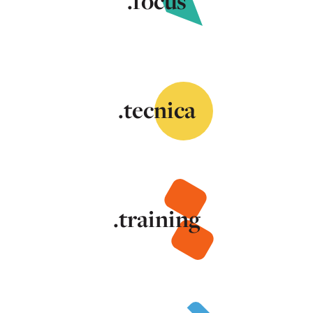
.focus
.tecnica
.training