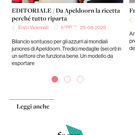
EDITORIALE / Da Apeldoorn la ricetta
Fr
perché tutto riparta
min
Enzo Vicennati
25-08-2025
6
An
pr
Bilancio sontuoso per gli azzurri ai mondiali
de
juniores di Apeldoorn. Tredici medaglie (sei ori) in
un settore che funziona bene. Un modello da
esportare
Leggi anche