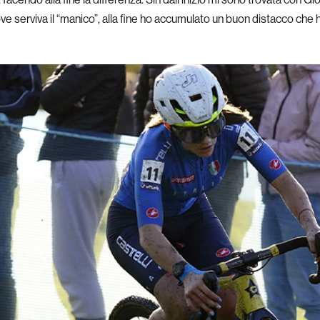
dove serviva il “manico”, alla fine ho accumulato un buon distacco che 