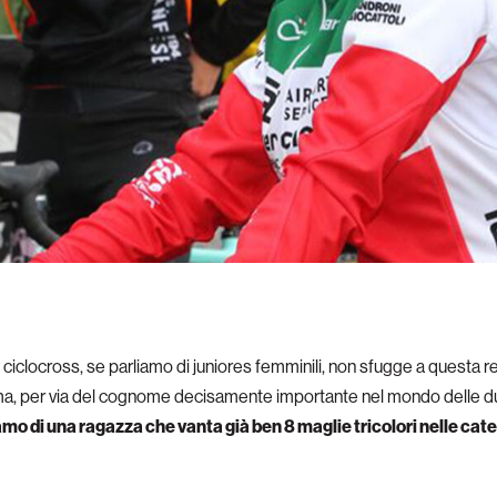
ciclocross, se parliamo di juniores femminili, non sfugge a questa reg
ima, per via del cognome decisamente importante nel mondo delle du
amo di una ragazza che vanta già ben 8 maglie tricolori nelle categ