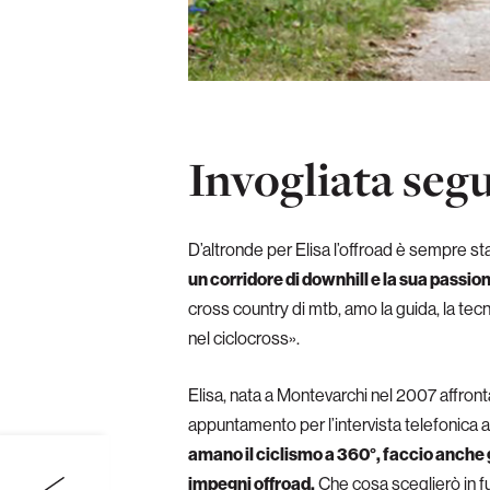
Invogliata seg
D’altronde per Elisa l’offroad è sempre sta
un corridore di downhill e la sua passio
cross country di mtb, amo la guida, la tecni
nel ciclocross».
Elisa, nata a Montevarchi nel 2007 affron
appuntamento per l’intervista telefonica al
amano il ciclismo a 360°, faccio anche g
impegni offroad.
Che cosa sceglierò in fut