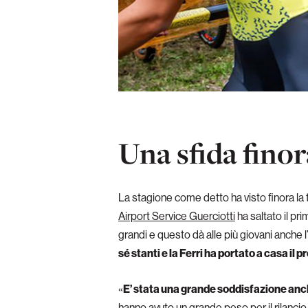
Una sfida finor
La stagione come detto ha visto finora la 
Airport Service Guerciotti
ha saltato il pr
grandi e questo dà alle più giovani anche
sé stanti e la Ferri ha portato a casa il
«
E’ stata una grande soddisfazione anc
hanno avuto un grande peso per il rilancio,