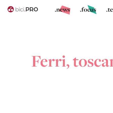
.news
.focus
.t
Ferri, tosca