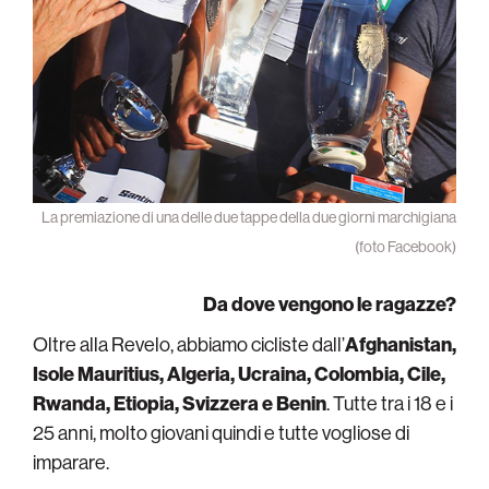
La premiazione di una delle due tappe della due giorni marchigiana
(foto Facebook)
Da dove vengono le ragazze?
Oltre alla Revelo, abbiamo cicliste dall’
Afghanistan,
Isole Mauritius, Algeria, Ucraina, Colombia, Cile,
Rwanda, Etiopia, Svizzera e Benin
. Tutte tra i 18 e i
25 anni, molto giovani quindi e tutte vogliose di
imparare.