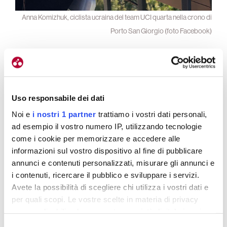
Anna Komizhuk, ciclista ucraina del team UCI quarta nella crono di
Porto San Giorgio (foto Facebook)
Che cosa ha rappresentato quella gara specifica
per voi?
Sto cercando di pianificare il calendario perché
Uso responsabile dei dati
chiaramente siamo una squadra che deve imparare
Noi e
i nostri 1 partner
trattiamo i vostri dati personali,
tanto.
Queste ragazze non hanno mai corso in
ad esempio il vostro numero IP, utilizzando tecnologie
Europa prima di quest’anno. Sto cercando di
come i cookie per memorizzare e accedere alle
bilanciare le gare UCI
. Adesso siamo alla Volta a
informazioni sul vostro dispositivo al fine di pubblicare
Catalunya dove chiaramente faranno fatica ed è
annunci e contenuti personalizzati, misurare gli annunci e
normale. Ma abbiamo affrontato anche gare un po’
i contenuti, ricercare il pubblico e sviluppare i servizi.
più abbordabili e i risultati sono arrivati. E’ un po’ il
Avete la possibilità di scegliere chi utilizza i vostri dati e
concetto di bastone e carota…
per quali scopi. Le vostre scelte in materia di privacy
sono applicabili solo su questa proprietà digitale in cui
avete effettuato le vostre scelte. È possibile modificare o
In che senso?
Selezione