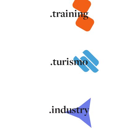
.training
.turismo
.industry