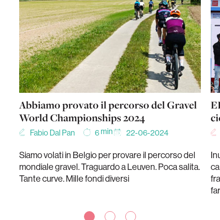
Abbiamo provato il percorso del Gravel
ED
World Championships 2024
c
min
Fabio Dal Pan
22-06-2024
6
Siamo volati in Belgio per provare il percorso del
In
mondiale gravel. Traguardo a Leuven. Poca salita.
ca
Tante curve. Mille fondi diversi
fr
fa