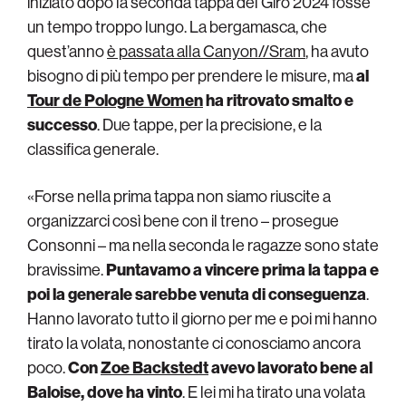
iniziato dopo la seconda tappa del Giro 2024 fosse
un tempo troppo lungo. La bergamasca, che
quest’anno
è passata alla Canyon//Sram
, ha avuto
bisogno di più tempo per prendere le misure, ma
al
Tour de Pologne Women
ha ritrovato smalto e
successo
. Due tappe, per la precisione, e la
classifica generale.
«Forse nella prima tappa non siamo riuscite a
organizzarci così bene con il treno – prosegue
Consonni – ma nella seconda le ragazze sono state
bravissime.
Puntavamo a vincere prima la tappa e
poi la generale sarebbe venuta di conseguenza
.
Hanno lavorato tutto il giorno per me e poi mi hanno
tirato la volata, nonostante ci conosciamo ancora
poco.
Con
Zoe Backstedt
avevo lavorato bene al
Baloise, dove ha vinto
. E lei mi ha tirato una volata