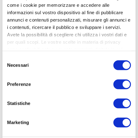
come i cookie per memorizzare e accedere alle
informazioni sul vostro dispositivo al fine di pubblicare
annunci e contenuti personalizzati, misurare gli annunci e
i contenuti, ricercare il pubblico e sviluppare i servizi.
Avete la possibilità di scegliere chi utilizza i vostri dati e
per quali scopi. Le vostre scelte in materia di privacy
sono applicabili solo su questa proprietà digitale in cui
avete effettuato le vostre scelte. È possibile modificare o
Selezione
revocare il proprio consenso in qualsiasi momento dalla
Necessari
del
Dichiarazione sui cookie o facendo clic sull'icona di
consenso
attivazione della privacy.
Preferenze
Approfondisci come vengono elaborati i tuoi dati personali
e imposta le tue preferenze nella
sezione dettagli
. Puoi
Statistiche
modificare o ritirare il tuo consenso in qualsiasi momento
dalla Dichiarazione sui cookie.
Marketing
Utilizziamo i cookie per personalizzare contenuti ed