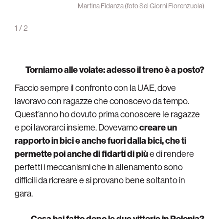
ttobre
Martina Fidanza (foto Sei Giorni Fiorenzuola)
gram)
1
/
2
Torniamo alle volate: adesso il treno è a posto?
Faccio sempre il confronto con la UAE, dove
lavoravo con ragazze che conoscevo da tempo.
Quest’anno ho dovuto prima conoscere le ragazze
e poi lavorarci insieme. Dovevamo
creare un
rapporto in bici e anche fuori dalla bici, che ti
permette poi anche di fidarti di più
e di rendere
perfetti i meccanismi che in allenamento sono
difficili da ricreare e si provano bene soltanto in
gara.
Cosa hai fatto dopo le due vittorie in Polonia?