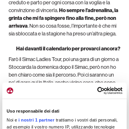
creduto e parto per ogni corsa con la voglia e la
convinzione di vincerla.
Ho sempre l’adrenalina, la
grinta che mi fa spingere fino alla fine, però non
arrivava
. Non so cosa fosse, l’importante è che mi
sia sbloccata e la stagione ha preso un’altra piega.
Hai davanti il calendario per provarci ancora?
Farò il Simac Ladies Tour, poi una gara di un giorno a
Stoccarda la domenica dopo il Simac, però non ho
ben chiaro come sia il percorso. Poi ci saranno un
po’ di gare qui in Italia, anche vicino casa, che sono
comode per tenere la gamba fino al mondiale
pista
.
Uso responsabile dei dati
Noi e
i nostri 1 partner
trattiamo i vostri dati personali,
ad esempio il vostro numero IP, utilizzando tecnologie