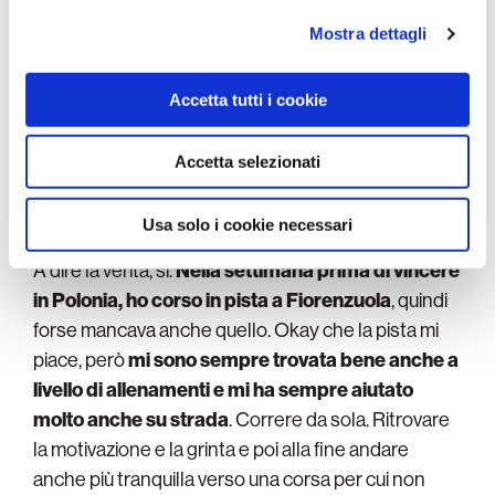
annunci, per fornire funzionalità dei social media e per
analizzare il nostro traffico. Condividiamo inoltre
Mostra dettagli
informazioni sul modo in cui utilizza il nostro sito con i
 anche
La parte più complicata di questo primo anno alla
artins
Canyon è stato creare l’intesa con le compagne
nostri partner che si occupano di analisi dei dati web,
Accetta tutti i cookie
1
/
2
pubblicità e social media, i quali potrebbero combinarle
con altre informazioni che ha fornito loro o che hanno
raccolto dal suo utilizzo dei loro servizi.
Accetta selezionati
E’ possibile che l’ingrediente mancante più che
Usa solo i cookie necessari
la convinzione sia stata proprio la pista?
A dire la verità, sì.
Nella settimana prima di vincere
in Polonia, ho corso in pista a Fiorenzuola
, quindi
forse mancava anche quello. Okay che la pista mi
piace, però
mi sono sempre trovata bene anche a
livello di allenamenti e mi ha sempre aiutato
molto anche su strada
. Correre da sola. Ritrovare
la motivazione e la grinta e poi alla fine andare
anche più tranquilla verso una corsa per cui non