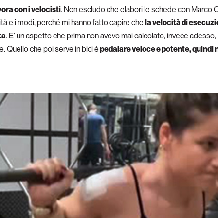
vora con i velocisti
. Non escludo che elabori le schede con
Marco 
tà e i modi, perché mi hanno fatto capire che
la velocità di esecuz
ta
. E’ un aspetto che prima non avevo mai calcolato, invece adesso, g
e. Quello che poi serve in bici è
pedalare veloce e potente, quindi n