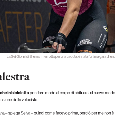
La Sei Giorni di Brema, interrotta per una caduta, è stata l’ultima gara 
alestra
che in bicicletta
per dare modo al corpo di abituarsi al nuovo modo
nsione della velocista.
imana – spiega Selva – quindi come facevo prima, perciò per me non