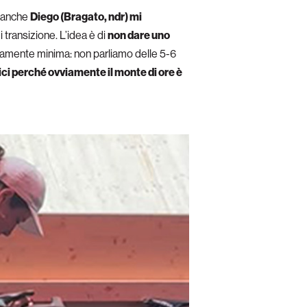
ò anche
Diego (Bragato, ndr) mi
 transizione. L’idea è di
non dare uno
eramente minima: non parliamo delle 5-6
bici perché ovviamente il monte di ore è