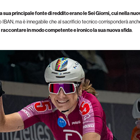
la sua principale fonte di reddito erano le Sei Giorni, cui nella nu
o IBAN, ma è innegabile che al sacrificio tecnico corrisponderà anc
a
raccontare in modo competente e ironico la sua nuova sfida
.