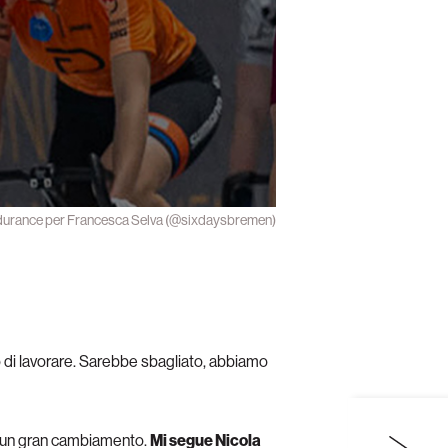
di endurance per Francesca Selva (@sixdaysbremen)
 di lavorare. Sarebbe sbagliato, abbiamo
 è un gran cambiamento.
Mi segue Nicola