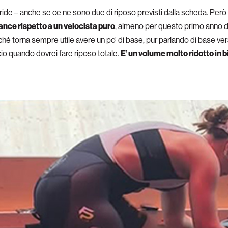
sorride – anche se ce ne sono due di riposo previsti dalla scheda. Per
rance rispetto a un velocista puro
, almeno per questo primo anno di
rché torna sempre utile avere un po’ di base, pur parlando di base v
cio quando dovrei fare riposo totale.
E’ un volume molto ridotto in 