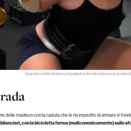
Quel che conta nel lavoro in palestra del velocista sono la veloc
trada
e delle madison con la caduta che le ha impedito di arrivare in fond
i bilancieri, con la bicicletta ferma (malicononicamente) sullo s