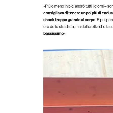
«Più o meno in bici andrò tutti i giorni – 
consigliava di tenere un po’ più di endu
shock troppo grande al corpo
. E poi pe
ore dello stradista, ma dell’oretta che fac
bassissimo
».