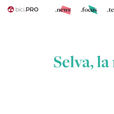
.news
.focus
.t
Selva, l