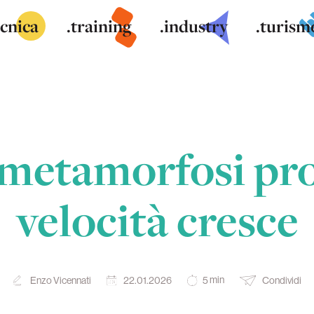
ecnica
.training
.industry
.turism
a metamorfosi pro
velocità cresce
min
Enzo Vicennati
22.01.2026
Condividi
5