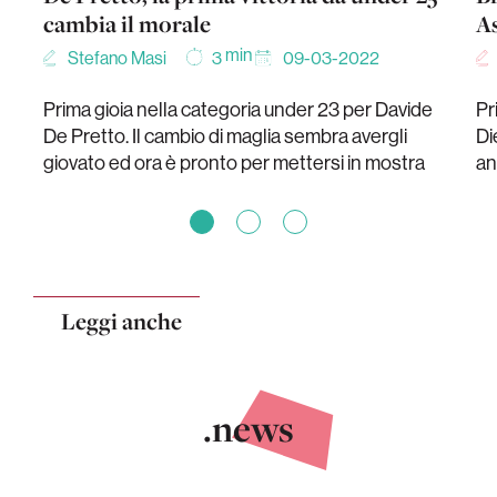
cambia il morale
As
min
Stefano Masi
09-03-2022
3
Prima gioia nella categoria under 23 per Davide
Pr
De Pretto. Il cambio di maglia sembra avergli
Di
giovato ed ora è pronto per mettersi in mostra
an
Leggi anche
.news