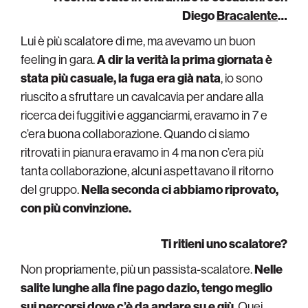
Diego
Bracalente
…
Lui è più scalatore di me, ma avevamo un buon
feeling in gara.
A dir la verità la prima giornata è
stata più casuale, la fuga era già nata
, io sono
riuscito a sfruttare un cavalcavia per andare alla
ricerca dei fuggitivi e agganciarmi, eravamo in 7 e
c’era buona collaborazione. Quando ci siamo
ritrovati in pianura eravamo in 4 ma non c’era più
tanta collaborazione, alcuni aspettavano il ritorno
del gruppo.
Nella seconda ci abbiamo riprovato,
con più convinzione.
Ti ritieni uno scalatore?
Non propriamente, più un passista-scalatore.
Nelle
salite lunghe alla fine pago dazio, tengo meglio
sui percorsi dove c’è da andare su e giù
. Quei