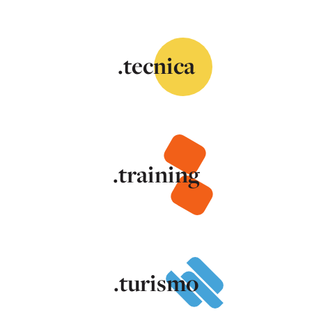
.tecnica
.training
.turismo