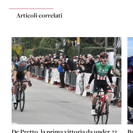
Articoli correlati
De Pretto, la prima vittoria da under 23
Br