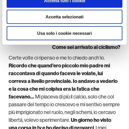
Lo avevo fatto anche un paio d’anni fa al Giro di
Accetta tutti i cookie
pubblicità e social media, i quali potrebbero combinarle
Toscana
. Avrei provato a fare lo stesso nelle corse
con altre informazioni che ha fornito loro o che hanno
di Pozzato a fine stagione scorsa, ma sono stato
raccolto dal suo utilizzo dei loro servizi.
Accetta selezionati
messo K.O. da un virus intestinale e così ho perso
una bella occasione.
Usa solo i cookie necessari
Come sei arrivato al ciclismo?
Certe volte ci ripenso e me lo chiedo anch’io.
Ricordo che quand’ero piccolo mio padre mi
raccontava di quando faceva le volate, lui
correva a livello provinciale. Io andavo a vederlo
e la cosa che mi colpiva era la fatica che
facevano…
Mi piaceva di più il calcio, solo che col
passare del tempo io crescevo e mi sentivo sempre
più imprigionato nel ruolo, negli schemi, io cercavo
libertà, volevo sperimentare.
Un giorno ho visto
una corsa in tv e ho deciso di provarci
. I miei