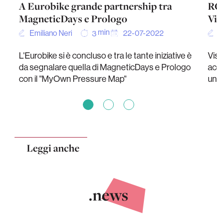
A Eurobike grande partnership tra
R
MagneticDays e Prologo
Vi
min
Emiliano Neri
22-07-2022
3
L'Eurobike si è concluso e tra le tante iniziative è
Vi
da segnalare quella di MagneticDays e Prologo
ac
con il "MyOwn Pressure Map"
un
Leggi anche
.news