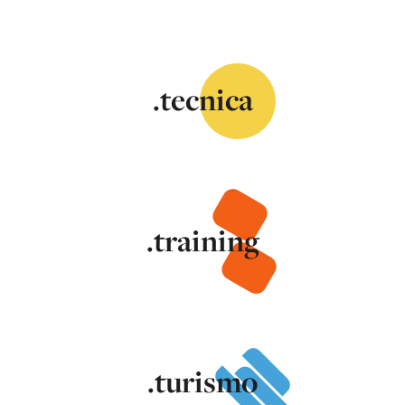
.tecnica
.training
.turismo