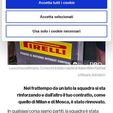
Accetta tutti i cookie
pubblicità e social media, i quali potrebbero combinarle
con altre informazioni che ha fornito loro o che hanno
raccolto dal suo utilizzo dei loro servizi.
Accetta selezionati
Usa solo i cookie necessari
La scorsa settimana, Consonni è stato ospite di Italian Bike Festival
a Misano Adriatico
Nel frattempo da un lato la squadra si sta
rinforzando e dall’altro il tuo contratto, come
quello di Milan e di Mosca, è stato rinnovato.
In qualsiasi corsa siamo partiti, la squadra è stata