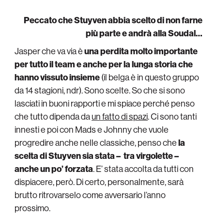
Peccato che Stuyven abbia scelto di non farne
più parte e andrà alla Soudal…
Jasper che va via è
una perdita molto importante
per tutto il team e anche per la lunga storia che
hanno vissuto insieme
(il belga è in questo gruppo
da 14 stagioni, ndr). Sono scelte. So che si sono
lasciati in buoni rapporti e mi spiace perché penso
che tutto dipenda da
un fatto di spazi
. Ci sono tanti
innesti e poi con Mads e Johnny che vuole
progredire anche nelle classiche, penso che
la
scelta di Stuyven sia stata – tra virgolette –
anche un po’ forzata
. E’ stata accolta da tutti con
dispiacere, però. Di certo, personalmente, sarà
brutto ritrovarselo come avversario l’anno
prossimo.