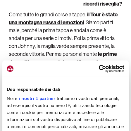
ricordi risveglia?
Come tutte le grandi corse a tappe,
il Tour è stato
una montagna russa di emozioni
. Siamo partiti
male, perché la prima tappa è andata come è
andata per una serie di motivi. Poi la prima vittoria
con Johnny, la maglia verde sempre presente, la
seconda vittoria. Per me personalmente
le prime
due settimane sono state positive anche come
sensazioni, come recupero, come feeling in
corsa
. Poi invece, a partire dalla doppia caduta
prima del secondo giorno di riposo, nell’ultima
Uso responsabile dei dati
settimana ho dato poco aiuto in corsa. Ero
Noi e
i nostri 1 partner
trattiamo i vostri dati personali,
devastato e
i ragazzi sono stati bravi a sopperire
ad esempio il vostro numero IP, utilizzando tecnologie
alle mie mancanze e ad aiutarmi anche nelle
come i cookie per memorizzare e accedere alle
giornate dure.
informazioni sul vostro dispositivo al fine di pubblicare
annunci e contenuti personalizzati, misurare gli annunci e