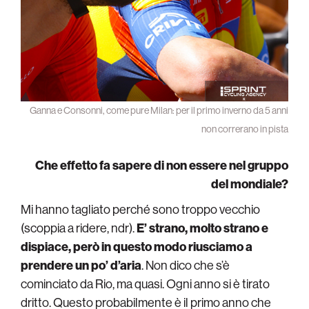
Ganna e Consonni, come pure Milan: per il primo inverno da 5 anni
non correrano in pista
Che effetto fa sapere di non essere nel gruppo
del mondiale?
Mi hanno tagliato perché sono troppo vecchio
(scoppia a ridere, ndr).
E’ strano, molto strano e
dispiace, però in questo modo riusciamo a
prendere un po’ d’aria
. Non dico che s’è
cominciato da Rio, ma quasi. Ogni anno si è tirato
dritto. Questo probabilmente è il primo anno che