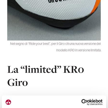
Nel segno di “Ride your best”, per il Giro c’è una nuova versione del
modello KR0 in versione limitata
La “limited” KR0
Giro
La sigla KR0 identifica e rappresenta per Dmt
l’apice della performance, avendo migliorato con