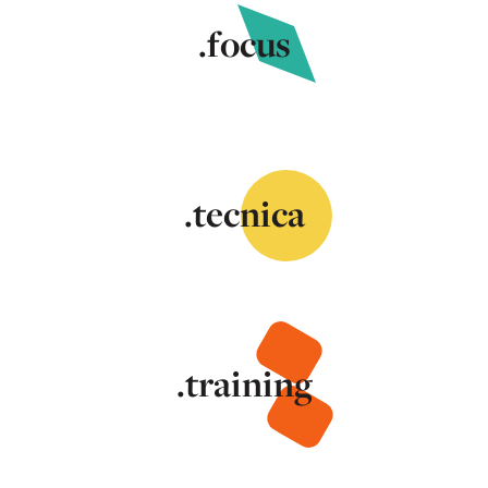
.focus
.tecnica
.training