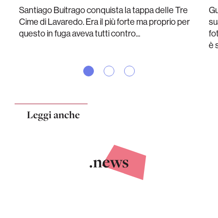
Santiago Buitrago conquista la tappa delle Tre
Gu
Cime di Lavaredo. Era il più forte ma proprio per
su
questo in fuga aveva tutti contro...
fo
è 
Leggi anche
.news