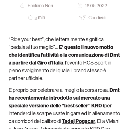
Emiliano Neri
16.05.2022
min
Condividi
2
“Ride your best”, che letteralmente significa
“pedala al tuo meglio”…
E’ questo il nuovo motto
che identifica l’attività e la comunicazione di Dmt
a partire dal
Giro d’Italia
, l’evento RCS Sport in
pieno svolgimento del quale il brand stesso è
partner ufficiale.
E proprio per celebrare al meglio la corsa rosa,
Dmt
ha recentemente introdotto sul mercato una
speciale versione delle “best seller”
KR0
(per
intenderci le scarpe usate in gara ed in allenamento
da corridori del calibro di
Tadej Pogacar
, Elia Viviani
e Juan Ayuso…) denominate appunto KR0 Giro.