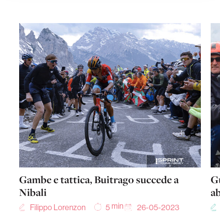
Gambe e tattica, Buitrago succede a
Gu
Nibali
a
min
Filippo Lorenzon
26-05-2023
5