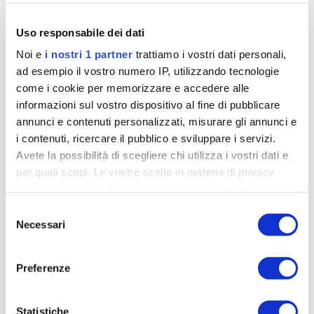
questo prodotto tutte le singole caratteristiche
Uso responsabile dei dati
delle calzature in maglia realizzate dello stesso
brand.
Lavorando mediante l’impiego della
Noi e
i nostri 1 partner
trattiamo i vostri dati personali,
ad esempio il vostro numero IP, utilizzando tecnologie
tecnologia proprietaria “Knit”
, i tecnici Dmt con
come i cookie per memorizzare e accedere alle
KR0 hanno creato una scarpa per il ciclismo
informazioni sul vostro dispositivo al fine di pubblicare
estremamente leggera e terribilmente
annunci e contenuti personalizzati, misurare gli annunci e
performante.
Una scarpa in grado di offrire un
i contenuti, ricercare il pubblico e sviluppare i servizi.
eccellente trasferimento di energia
, grazie alla
Avete la possibilità di scegliere chi utilizza i vostri dati e
suola anatomica costruita in fibra di carbonio SL di
per quali scopi. Le vostre scelte in materia di privacy
nuova generazione.
sono applicabili solo su questa proprietà digitale in cui
avete effettuato le vostre scelte. È possibile modificare o
Selezione
revocare il proprio consenso in qualsiasi momento dalla
Necessari
del
Dichiarazione sui cookie o facendo clic sull'icona di
consenso
attivazione della privacy.
Preferenze
Approfondisci come vengono elaborati i tuoi dati personali
e imposta le tue preferenze nella
sezione dettagli
. Puoi
Statistiche