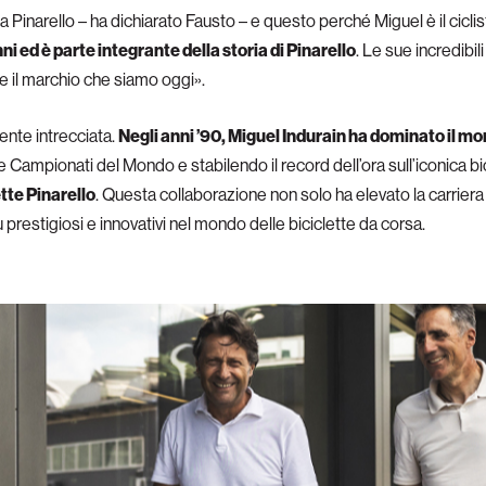
ia Pinarello – ha dichiarato Fausto – e questo perché Miguel è il cicli
ni ed è parte integrante della storia di Pinarello
. Le sue incredibil
re il marchio che siamo oggi».
mente intrecciata.
Negli anni ’90, Miguel Indurain ha dominato il m
ue Campionati del Mondo e stabilendo il record dell’ora sull’iconica b
tte Pinarello
. Questa collaborazione non solo ha elevato la carriera
restigiosi e innovativi nel mondo delle biciclette da corsa.