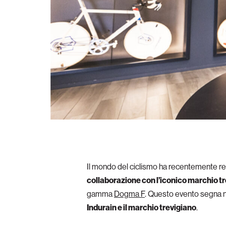
Il mondo del ciclismo ha recentemente regis
collaborazione con l’iconico marchio t
gamma
Dogma F
. Questo evento segna n
Indurain e il marchio trevigiano
.