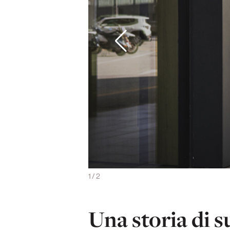
izzata per il campione navarro
1
/
2
Una storia di s