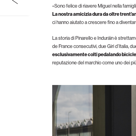
«Sono felice di riavere Miguel nella famigl
La nostra amicizia dura da oltre trent’an
ci hanno aiutato a crescere fino a diventa
La storia di Pinarello e Induráin è stretta
de France consecutivi, due Giri d’Italia, d
esclusivamente colti pedalando bicicle
reputazione del marchio come uno dei più p