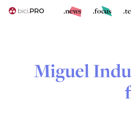
.news
.focus
.t
Miguel Indu