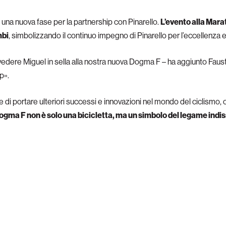
 di una nuova fase per la partnership con Pinarello.
L’evento alla Mara
mbi
, simbolizzando il continuo impegno di Pinarello per l’eccellenza e
dere Miguel in sella alla nostra nuova Dogma F – ha aggiunto Fausto
p».
i portare ulteriori successi e innovazioni nel mondo del ciclismo, ce
gma F non è solo una bicicletta, ma un simbolo del legame indiss