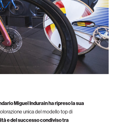
ndario Miguel Indurain ha ripreso la sua
colorazione unica del modello top di
tà e del successo condiviso tra