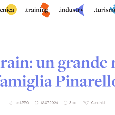
ecnica
.training
.industry
.turism
rain: un grande r
famiglia Pinarell
min
bici.PRO
12.07.2024
Condividi
3