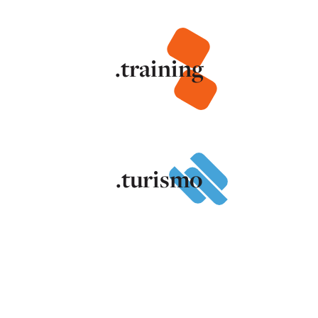
.training
.turismo