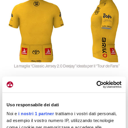
La maglia “Classic Jersey 2.0 Deejay” ideata per il “Tour de Fans”
Un pantaloncino
dedicato
Uso responsabile dei dati
Noi e
i nostri 1 partner
trattiamo i vostri dati personali,
ad esempio il vostro numero IP, utilizzando tecnologie
Estrema cura la troviamo anche nel
pantaloncino
come i cookie per memorizzare e accedere alle