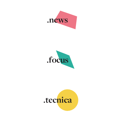
.news
.focus
.tecnica