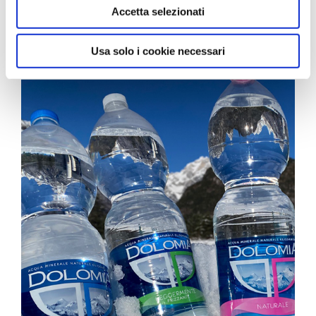
potranno così constatare gli effetti benefici per
raccolto dal suo utilizzo dei loro servizi.
Accetta selezionati
l’organismo».
Usa solo i cookie necessari