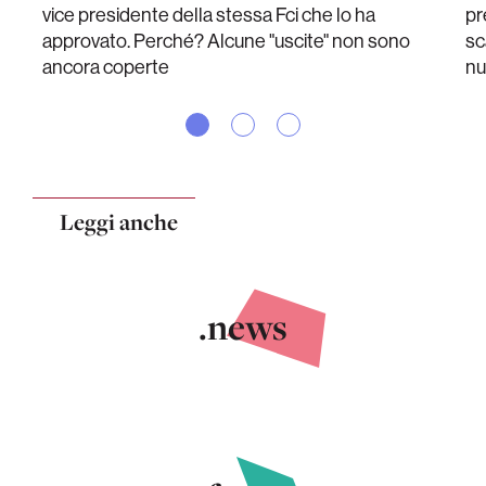
vice presidente della stessa Fci che lo ha
pr
approvato. Perché? Alcune "uscite" non sono
sc
ancora coperte
nu
Leggi anche
.news