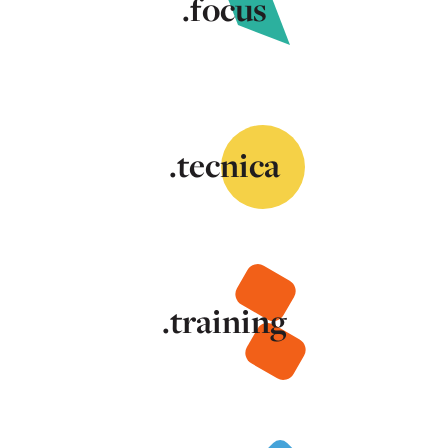
.focus
.tecnica
.training