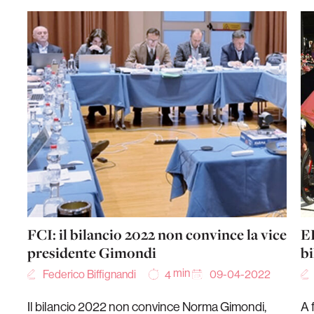
FCI: il bilancio 2022 non convince la vice
E
presidente Gimondi
bi
min
Federico Biffignandi
09-04-2022
4
Il bilancio 2022 non convince Norma Gimondi,
A 