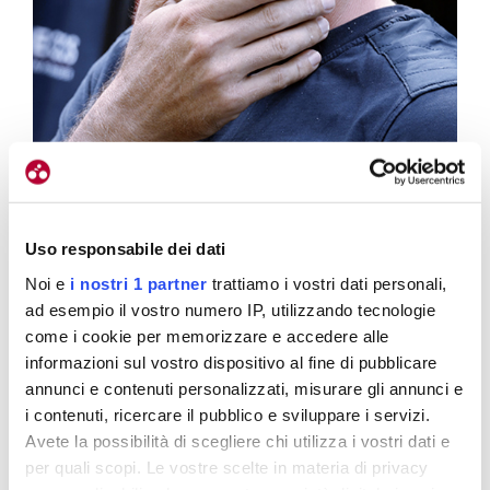
Cioni ha spiegato che il primo piano di rientro per Ganna
prevedesse il Polonia, ma la lenta ripresa degli allenamenti lo ha
Uso responsabile dei dati
sconsigliato
Noi e
i nostri 1 partner
trattiamo i vostri dati personali,
ad esempio il vostro numero IP, utilizzando tecnologie
In che modo avete riprogrammato la stagione?
come i cookie per memorizzare e accedere alle
informazioni sul vostro dispositivo al fine di pubblicare
La
Vuelta
era già nei programmi. C’è stato un
annunci e contenuti personalizzati, misurare gli annunci e
momento in cui
si era pensato di fare il Polonia,
i contenuti, ricercare il pubblico e sviluppare i servizi.
ma alla fine, con quei sintomi che non si
Avete la possibilità di scegliere chi utilizza i vostri dati e
risolvevano, la scelta è stata obbligata
. Non
per quali scopi. Le vostre scelte in materia di privacy
c’erano le condizioni e nemmeno il tempo per