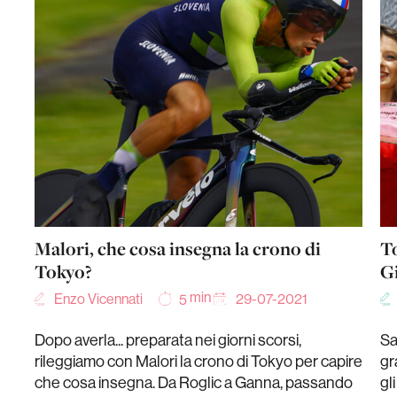
Malori, che cosa insegna la crono di
To
Tokyo?
G
min
Enzo Vicennati
29-07-2021
5
Dopo averla... preparata nei giorni scorsi,
Sa
rileggiamo con Malori la crono di Tokyo per capire
gr
che cosa insegna. Da Roglic a Ganna, passando
gl