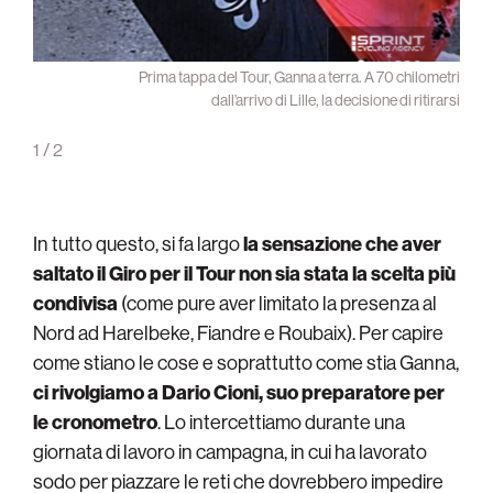
ato da
Prima tappa del Tour, Ganna a terra. A 70 chilometri
quanto
dall’arrivo di Lille, la decisione di ritirarsi
ornato
1
/
2
In tutto questo, si fa largo
la sensazione che aver
saltato il Giro per il Tour non sia stata la scelta più
condivisa
(come pure aver limitato la presenza al
Nord ad Harelbeke, Fiandre e Roubaix). Per capire
come stiano le cose e soprattutto come stia Ganna,
ci rivolgiamo a Dario Cioni, suo preparatore per
le cronometro
. Lo intercettiamo durante una
giornata di lavoro in campagna, in cui ha lavorato
sodo per piazzare le reti che dovrebbero impedire