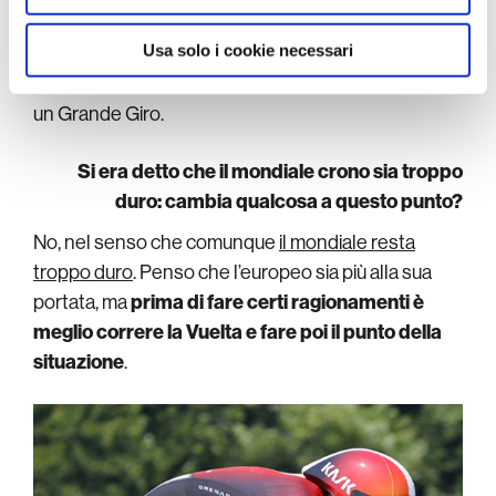
Sapendo che di
non averla preparata al 100 per
Usa solo i cookie necessari
cento
. Però è la soluzione migliore, perché in caso
contrario sarebbe uscito dal 2025 senza aver fatto
un Grande Giro.
Si era detto che il mondiale crono sia troppo
duro: cambia qualcosa a questo punto?
No, nel senso che comunque
il mondiale resta
troppo duro
. Penso che l’europeo sia più alla sua
portata, ma
prima di fare certi ragionamenti è
meglio correre la Vuelta e fare poi il punto della
situazione
.