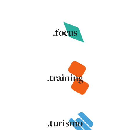
.focus
.training
.turismo