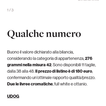
aging
1
/
3
Qualche numero
Buono il valore dichiarato alla bilancia,
considerando la categoria di appartenenza,
276
grammi nella misura 42
. Sono disponibili 11 taglie,
dalla 38 alla 48.
Il prezzo di listino è di 180 euro
,
confermando un’ottimale rapporto qualità/prezzo.
Due le livree cromatiche
, full white e ottanio.
UDOG