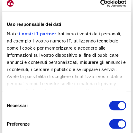
Uso responsabile dei dati
La suola in nylon caricato al carbonio
Noi e
i nostri 1 partner
trattiamo i vostri dati personali,
ad esempio il vostro numero IP, utilizzando tecnologie
come i cookie per memorizzare e accedere alle
La suola è un blend
informazioni sul vostro dispositivo al fine di pubblicare
annunci e contenuti personalizzati, misurare gli annunci e
di carbonio e nylon
i contenuti, ricercare il pubblico e sviluppare i servizi.
Avete la possibilità di scegliere chi utilizza i vostri dati e
per quali scopi. Le vostre scelte in materia di privacy
sono applicabili solo su questa proprietà digitale in cui
Sempre non vuole essere la scarpa di
avete effettuato le vostre scelte. È possibile modificare o
Selezione
riferimento per l’agonismo spinto.
Per questa
revocare il proprio consenso in qualsiasi momento dalla
Necessari
del
interpretazione ci sono la Cento e Cima. Sempre
Dichiarazione sui cookie o facendo clic sull'icona di
consenso
vuole accontentare anche una sorta di fascia media,
attivazione della privacy.
Preferenze
che vuole sicuramente una calzatura performante e