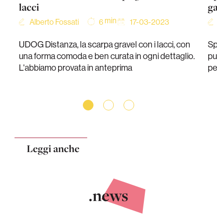
lacci
g
min
Alberto Fossati
17-03-2023
6
UDOG Distanza, la scarpa gravel con i lacci, con
Sp
una forma comoda e ben curata in ogni dettaglio.
pu
L'abbiamo provata in anteprima
pe
Leggi anche
.news