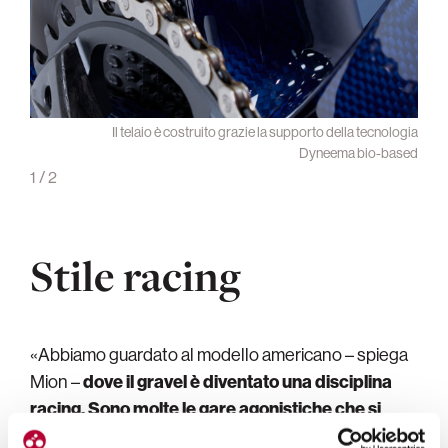
Il telaio è costruito grazie la supporto della tecnologia
Dyneema bio-based
1
/
2
Stile racing
«Abbiamo guardato al modello americano – spiega
Mion –
dove il gravel è diventato una disciplina
racing. Sono molte le gare agonistiche che si
corrono lì
, come la
Barry-Roubaix
o la
Unbound