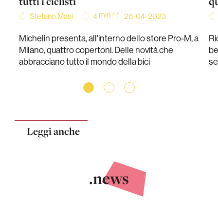
tutti i ciclisti
qu
min
Stefano Masi
28-04-2023
4
Michelin presenta, all'interno dello store Pro-M, a
Ri
Milano, quattro copertoni. Delle novità che
be
abbracciano tutto il mondo della bici
se
Leggi anche
.news