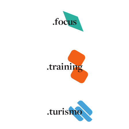
.focus
.training
.turismo