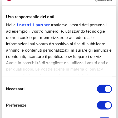
Gravel
. Noi siamo un brand da corsa, quindi
abbiamo puntato su un telaio in stile racing, la
Uso responsabile dei dati
definirei una fast gravel. Un dettaglio che fa capire
questo nostro intento è la massima larghezza dei
Noi e
i nostri 1 partner
trattiamo i vostri dati personali,
ad esempio il vostro numero IP, utilizzando tecnologie
copertoni che si può montare,
che è di 40
come i cookie per memorizzare e accedere alle
millimetri
».
informazioni sul vostro dispositivo al fine di pubblicare
«Il dna – riprende –
è quello del nostro modello
annunci e contenuti personalizzati, misurare gli annunci e
i contenuti, ricercare il pubblico e sviluppare i servizi.
Alpe d’Huez
, ovviamente con degli adattamenti e
Avete la possibilità di scegliere chi utilizza i vostri dati e
delle geometrie diverse dedicate al gravel. L’ADHX
per quali scopi. Le vostre scelte in materia di privacy
si potrebbe definire tranquillamente una bici allroad,
sono applicabili solo su questa proprietà digitale in cui
questo per le geometrie racing adottate, anche se il
avete effettuato le vostre scelte. È possibile modificare o
Selezione
suo focus rimane il gravel».
revocare il proprio consenso in qualsiasi momento dalla
Necessari
del
Dichiarazione sui cookie o facendo clic sull'icona di
consenso
attivazione della privacy.
Preferenze
Approfondisci come vengono elaborati i tuoi dati personali