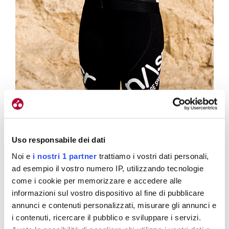
I pantaloncini puntano su tessuti compressivi e un fondello studiato
per le lunghe distanze. Come i bib cargo e il jersey, sono presentati
Uso responsabile dei dati
sia per uomo che per donna
Noi e
i nostri 1 partner
trattiamo i vostri dati personali,
ad esempio il vostro numero IP, utilizzando tecnologie
Body XTB04
come i cookie per memorizzare e accedere alle
informazioni sul vostro dispositivo al fine di pubblicare
annunci e contenuti personalizzati, misurare gli annunci e
i contenuti, ricercare il pubblico e sviluppare i servizi.
Il capo che rappresenta meglio la filosofia di