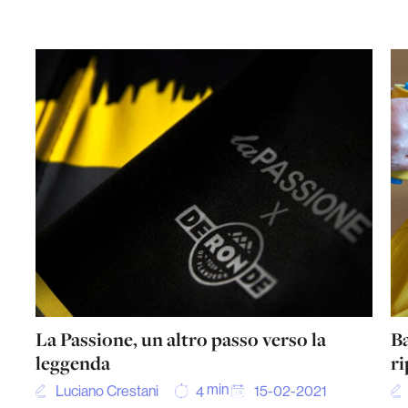
La Passione, un altro passo verso la
B
leggenda
ri
min
Luciano Crestani
15-02-2021
4