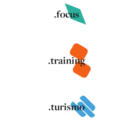
.focus
.training
.turismo