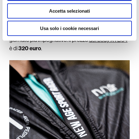
con altre informazioni che ha fornito loro o che hanno
endurance che possono arrivare fino a dieci ore di
raccolto dal suo utilizzo dei loro servizi.
Accetta selezionati
durata. Il risultato è quindi
un capo chiaramente
orientato alle prestazioni, ma progettato per
Usa solo i cookie necessari
mantenere comfort e stabilità
anche nelle
giornate più impegnative. Il prezzo
del body XTB04
è di
320 euro
.