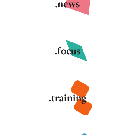
.news
.focus
.training