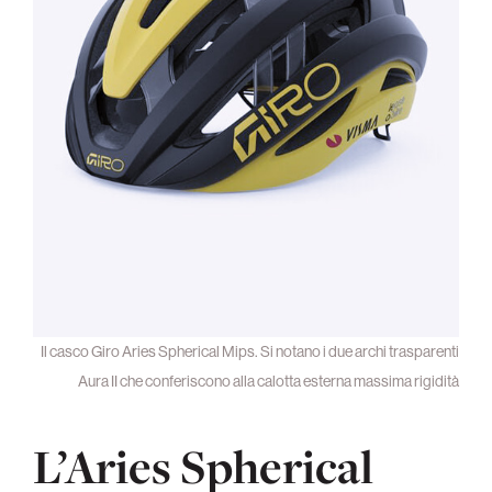
Il casco Giro Aries Spherical Mips. Si notano i due archi trasparenti
Aura II che conferiscono alla calotta esterna massima rigidità
L’Aries Spherical