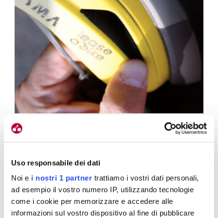
te (si
La tecnologia Mips in due immagini. Guardate bene la
imento
posizione di una calotta sull’altra ora…
 gravi
1
/
2
Uso responsabile dei dati
Noi e
i nostri 1 partner
trattiamo i vostri dati personali,
ad esempio il vostro numero IP, utilizzando tecnologie
Raffreddamento
come i cookie per memorizzare e accedere alle
informazioni sul vostro dispositivo al fine di pubblicare