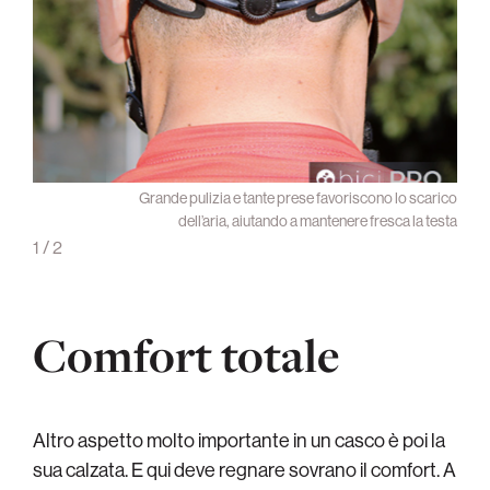
 super
Grande pulizia e tante prese favoriscono lo scarico
plice
dell’aria, aiutando a mantenere fresca la testa
1
/
2
Comfort totale
Altro aspetto molto importante in un casco è poi la
sua calzata. E qui deve regnare sovrano il comfort. A