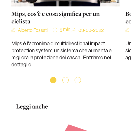
Mips, cos’è e cosa significa per un
B
ciclista
c
min
Alberto Fossati
03-03-2022
5
Mips è l'acronimo di multidirectional impact
Un
protection system, un sistema che aumenta e
si
migliora la protezione dei caschi. Entriamo nel
ag
dettaglio
Leggi anche