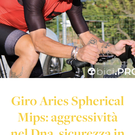
Giro Aries Spherical
Mips: aggressività
nel Dna, sicurezza in