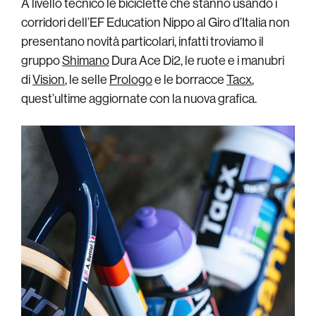
A livello tecnico le biciclette che stanno usando i
corridori dell’EF Education Nippo al Giro d’Italia non
presentano novità particolari, infatti troviamo il
gruppo
Shimano
Dura Ace Di2, le ruote e i manubri
di
Vision
, le selle
Prologo
e le borracce
Tacx
,
quest’ultime aggiornate con la nuova grafica.