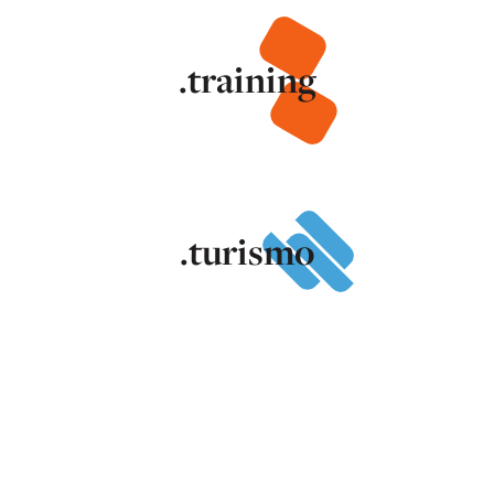
.training
.turismo
.industry