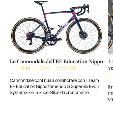
Le Cannondale dell’EF Education Nippo
L
v
min
bici.PRO
20-04-2021
3
Cannondale continua a collaborare con il Team
EF Education Nippo fornendo la SuperSix Evo, il
Il
SystemSix e la SuperSlice da cronometro
me
un