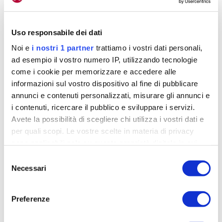
Uso responsabile dei dati
Noi e
i nostri 1 partner
trattiamo i vostri dati personali,
ad esempio il vostro numero IP, utilizzando tecnologie
come i cookie per memorizzare e accedere alle
informazioni sul vostro dispositivo al fine di pubblicare
annunci e contenuti personalizzati, misurare gli annunci e
i contenuti, ricercare il pubblico e sviluppare i servizi.
Avete la possibilità di scegliere chi utilizza i vostri dati e
per quali scopi. Le vostre scelte in materia di privacy
sono applicabili solo su questa proprietà digitale in cui
avete effettuato le vostre scelte. È possibile modificare o
Selezione
La Cannondale SuperSix con la nuova colorazione
revocare il proprio consenso in qualsiasi momento dalla
Necessari
del
Dichiarazione sui cookie o facendo clic sull'icona di
consenso
Una grafica che è
attivazione della privacy.
Preferenze
Approfondisci come vengono elaborati i tuoi dati personali