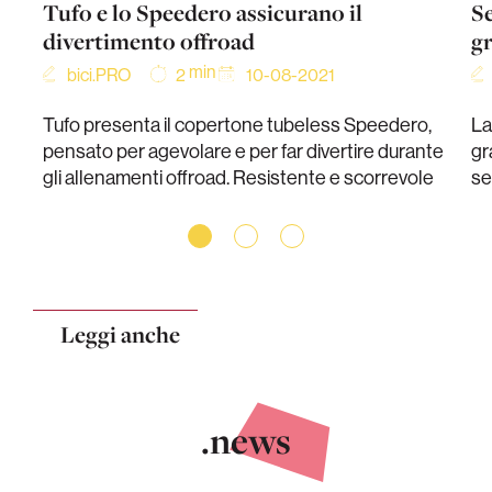
Tufo e lo Speedero assicurano il
Se
divertimento offroad
gr
min
bici.PRO
10-08-2021
2
Tufo presenta il copertone tubeless Speedero,
La
pensato per agevolare e per far divertire durante
gr
gli allenamenti offroad. Resistente e scorrevole
se
Leggi anche
.news