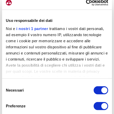
Uso responsabile dei dati
Noi e
i nostri 1 partner
trattiamo i vostri dati personali,
ad esempio il vostro numero IP, utilizzando tecnologie
come i cookie per memorizzare e accedere alle
informazioni sul vostro dispositivo al fine di pubblicare
annunci e contenuti personalizzati, misurare gli annunci e
i contenuti, ricercare il pubblico e sviluppare i servizi.
Avete la possibilità di scegliere chi utilizza i vostri dati e
per quali scopi. Le vostre scelte in materia di privacy
sono applicabili solo su questa proprietà digitale in cui
avete effettuato le vostre scelte. È possibile modificare o
Selezione
revocare il proprio consenso in qualsiasi momento dalla
Necessari
del
Dichiarazione sui cookie o facendo clic sull'icona di
consenso
attivazione della privacy.
Preferenze
La gomma SlipNot della suola fornisce una trazione ottimale
Approfondisci come vengono elaborati i tuoi dati personali