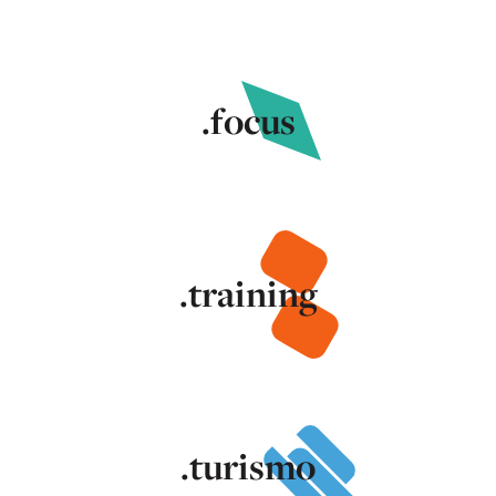
.focus
.training
.turismo