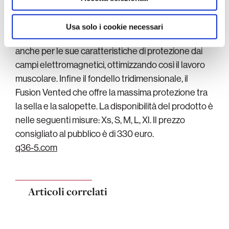
interessati per creare il movimento.
In quest’area,
inoltre, è stato applicato il filo d’argento puro, noto
Usa solo i cookie necessari
per le sue proprietà antibatteriche e conduttive, ma
anche per le sue caratteristiche di protezione dai
campi elettromagnetici, ottimizzando così il lavoro
muscolare. Infine il fondello tridimensionale, il
Fusion Vented che offre la massima protezione tra
la sella e la salopette. La disponibilità del prodotto è
nelle seguenti misure: Xs, S, M, L, Xl. Il prezzo
consigliato al pubblico è di 330 euro.
q36-5.com
Articoli correlati