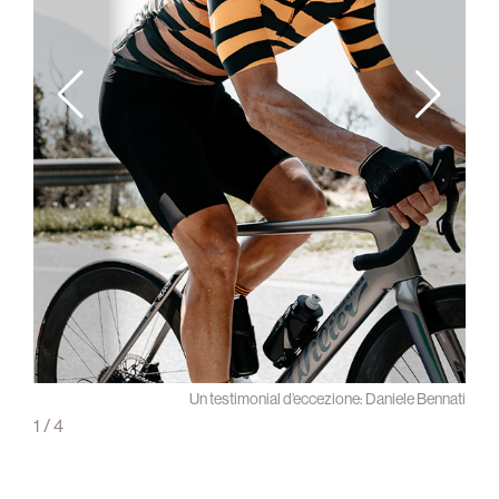
Q36.5
Un testimonial d’eccezione: Daniele Bennati
1
/
4