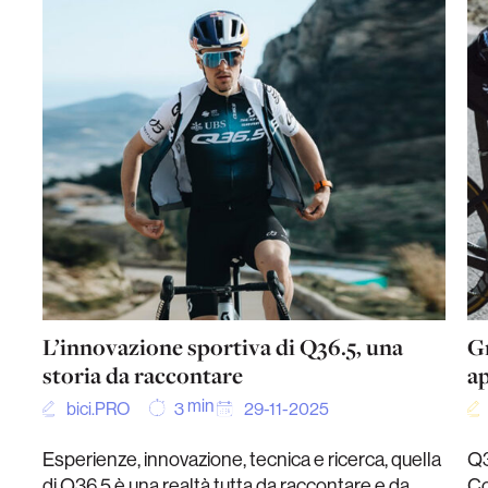
L’innovazione sportiva di Q36.5, una
Gr
storia da raccontare
a
min
bici.PRO
29-11-2025
3
Esperienze, innovazione, tecnica e ricerca, quella
Q3
di Q36.5 è una realtà tutta da raccontare e da
Co