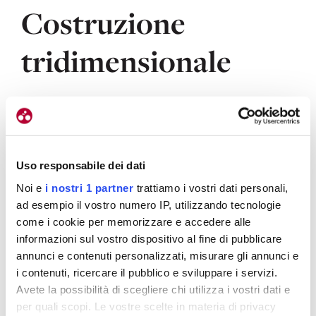
Costruzione
tridimensionale
Stiamo parlando del top di gamma in termini
tecnologici.
E’ realizzata con una costruzione
tridimensionale anziché con l’uso delle cuciture
Uso responsabile dei dati
tradizionali, grazie all’utilizzo della macchina
Noi e
i nostri 1 partner
trattiamo i vostri dati personali,
Jacquard doppia
, che riesce a creare un
ad esempio il vostro numero IP, utilizzando tecnologie
indumento performante con l’utilizzo di un solo
come i cookie per memorizzare e accedere alle
pannello di tessuto, composto a sua volta da diversi
informazioni sul vostro dispositivo al fine di pubblicare
filati, strutture e densità per offrire un nuovo livello di
annunci e contenuti personalizzati, misurare gli annunci e
comfort e sostegno alla pedalata.
i contenuti, ricercare il pubblico e sviluppare i servizi.
Avete la possibilità di scegliere chi utilizza i vostri dati e
per quali scopi. Le vostre scelte in materia di privacy