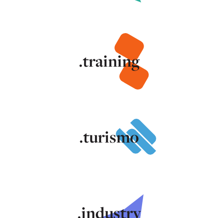
.training
.turismo
.industry