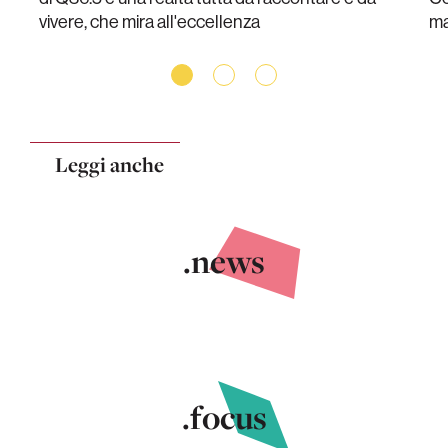
vivere, che mira all'eccellenza
ma
Leggi anche
.news
.focus