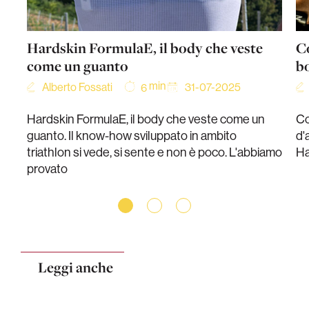
Hardskin FormulaE, il body che veste
C
come un guanto
b
min
Alberto Fossati
31-07-2025
6
Hardskin FormulaE, il body che veste come un
Co
guanto. Il know-how sviluppato in ambito
d'
triathlon si vede, si sente e non è poco. L'abbiamo
Ha
provato
Leggi anche