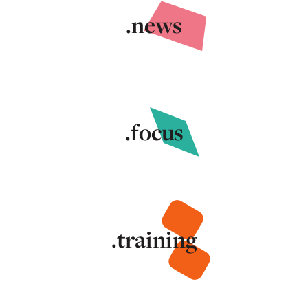
.news
.focus
.training