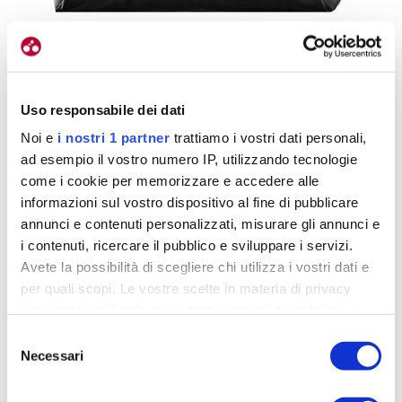
Uso responsabile dei dati
Noi e
i nostri 1 partner
trattiamo i vostri dati personali,
ad esempio il vostro numero IP, utilizzando tecnologie
Tascone frontale
come i cookie per memorizzare e accedere alle
informazioni sul vostro dispositivo al fine di pubblicare
annunci e contenuti personalizzati, misurare gli annunci e
i contenuti, ricercare il pubblico e sviluppare i servizi.
La zona esterna della borsa è tutta da scoprire:
Avete la possibilità di scegliere chi utilizza i vostri dati e
cominciamo dal tascone frontale porta documenti
per quali scopi. Le vostre scelte in materia di privacy
all’interno del quale si può inserire comodamente
sono applicabili solo su questa proprietà digitale in cui
avete effettuato le vostre scelte. È possibile modificare o
anche la carta d’imbarco nel caso in cui si voglia
Selezione
revocare il proprio consenso in qualsiasi momento dalla
Necessari
utilizzare la Whale Bag come borsa da
del
Dichiarazione sui cookie o facendo clic sull'icona di
consenso
viaggio.
Per aumentare la sicurezza Hardskin ha
attivazione della privacy.