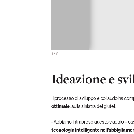
ncino rimane fermo in posizione
1
/
2
Ideazione e sv
Il processo di sviluppo e collaudo ha comp
ottimale
, sulla sinistra dei glutei.
«Abbiamo intrapreso questo viaggio – os
tecnologia intelligente nell’abbigliame