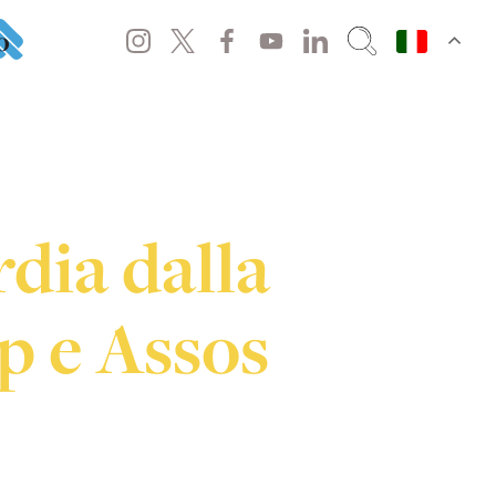
o
dia dalla
p e Assos