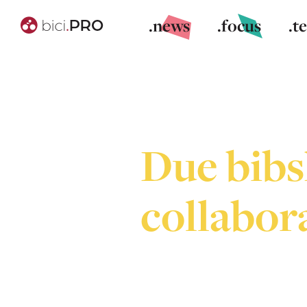
.news
.focus
.t
Due bibs
collabor