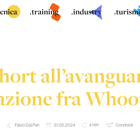
ecnica
.training
.industry
.turism
hort all’avanguar
azione fra Whoo
min
Fabio Dal Pan
31.05.2024
Condividi
4