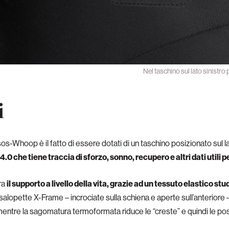
Nel taschino sul lato sinistr
i
os-Whoop è il fatto di essere dotati di un taschino posizionato sul l
.0 che tiene traccia di sforzo, sonno, recupero e altri dati utili pe
ra
il supporto a livello della vita, grazie ad un tessuto elastico st
salopette X-Frame – incrociate sulla schiena e aperte sull’anteriore – 
mentre la sagomatura termoformata riduce le “creste” e quindi le possib