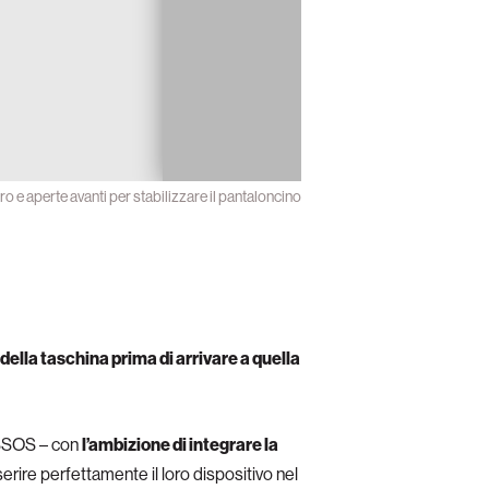
tro e aperte avanti per stabilizzare il pantaloncino
della taschina prima di arrivare a quella
ASSOS – con
l’ambizione di integrare la
rire perfettamente il loro dispositivo nel