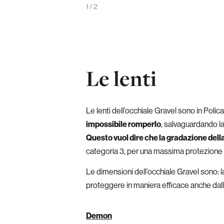
rmente anche dai flussi d’aria
1
/
2
1
/
2
Le lenti
Le lenti dell’occhiale Gravel sono in Polica
impossibile romperlo
, salvaguardando l
Questo vuol dire che la gradazione dell
categoria 3, per una massima protezione 
Le dimensioni dell’occhiale Gravel sono:
proteggere in maniera efficace anche dall’
Demon