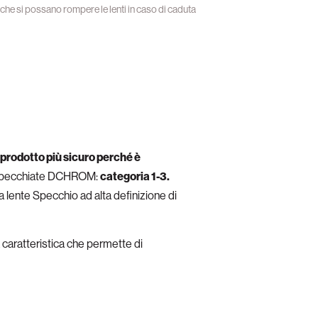
che si possano rompere le lenti in caso di caduta
prodotto più sicuro perché è
e e specchiate DCHROM:
categoria 1-3.
la lente Specchio ad alta definizione di
caratteristica che permette di