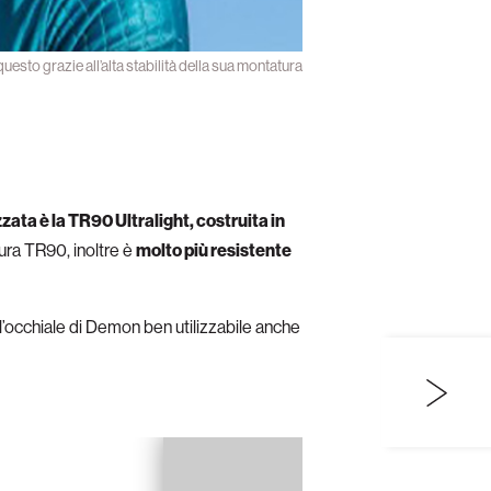
uesto grazie all’alta stabilità della sua montatura
zata è la TR90 Ultralight, costruita in
ura TR90, inoltre è
molto più resistente
 l’occhiale di Demon ben utilizzabile anche