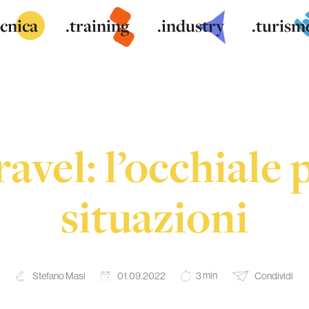
ecnica
.training
.industry
.turism
el: l’occhiale p
situazioni
min
Stefano Masi
01.09.2022
Condividi
3