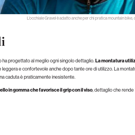
L’occhiale Gravel è adatto anche per chi pratica mountain bike, q
i
ha progettato al meglio ogni singolo dettaglio.
La montatura utiliz
e leggera e confortevole anche dopo tante ore di utilizzo. La montat
on una caduta è praticamente inesistente.
ello in gomma che favorisce il grip con il viso
, dettaglio che rende