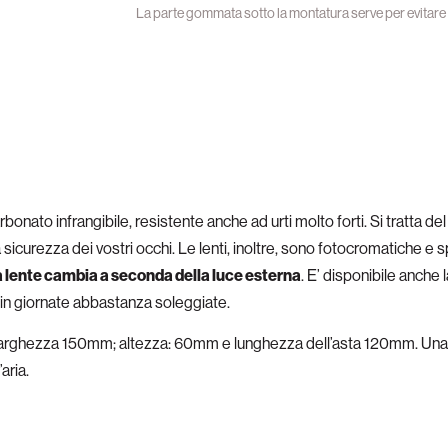
La parte gommata sotto la montatura serve per evitare 
rbonato infrangibile, resistente anche ad urti molto forti. Si tratta del
a sicurezza dei vostri occhi. Le lenti, inoltre, sono fotocromatich
a lente cambia a seconda della luce esterna
. E’ disponibile anche 
in giornate abbastanza soleggiate.
 larghezza 150mm; altezza: 60mm e lunghezza dell’asta 120mm. Una 
aria.