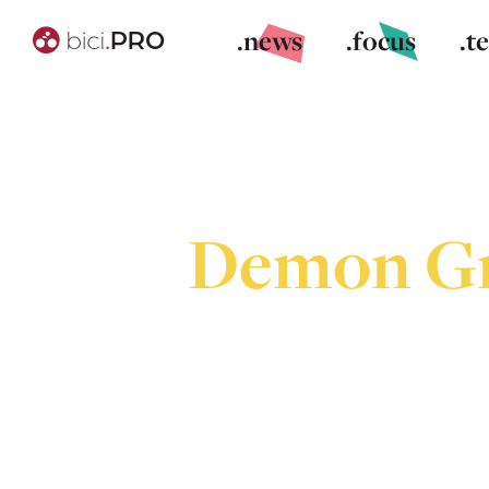
.news
.focus
.t
Demon Grav