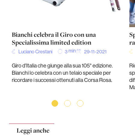
Bianchi celebra il Giro con una
Sp
Specialissima limited edition
r
min
Luciano Crestani
29-11-2021
3
Giro d'Italia che giunge alla sua 105° edizione.
Ri
Bianchi lo celebra con un telaio speciale per
sp
ricordare i successi ottenuti alla Corsa Rosa.
di
Ma
Leggi anche