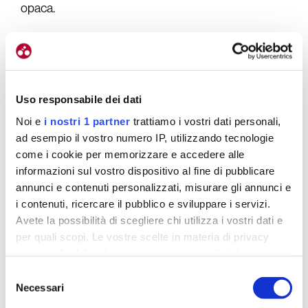
opaca.
Uso responsabile dei dati
Noi e
i nostri 1 partner
trattiamo i vostri dati personali,
ad esempio il vostro numero IP, utilizzando tecnologie
come i cookie per memorizzare e accedere alle
informazioni sul vostro dispositivo al fine di pubblicare
annunci e contenuti personalizzati, misurare gli annunci e
i contenuti, ricercare il pubblico e sviluppare i servizi.
Avete la possibilità di scegliere chi utilizza i vostri dati e
per quali scopi. Le vostre scelte in materia di privacy
sono applicabili solo su questa proprietà digitale in cui
avete effettuato le vostre scelte. È possibile modificare o
Selezione
revocare il proprio consenso in qualsiasi momento dalla
Necessari
del
Dichiarazione sui cookie o facendo clic sull'icona di
consenso