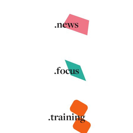
.news
.focus
.training