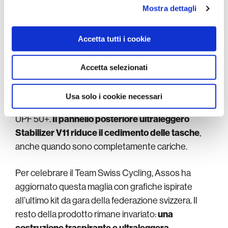
analizzare il nostro traffico. Condividiamo inoltre
Mostra dettagli
tessuto AirCell
, il quale ha una struttura a esagoni
informazioni sul modo in cui utilizza il nostro sito con i
aperti che rende facile il ricambio d’aria all’interno. In
nostri partner che si occupano di analisi dei dati web,
questo modo l’atleta ha sempre una sensazione di
Accetta tutti i cookie
pubblicità e social media, i quali potrebbero combinarle
fresco e traspirabilità uniche.
con altre informazioni che ha fornito loro o che hanno
raccolto dal suo utilizzo dei loro servizi.
Accetta selezionati
Le maniche introducono un nuovo tessuto, Eclipse,
una maglia indemagliabile leggera con una
Usa solo i cookie necessari
sensazione ultra morbida sulla pelle e protezione
UPF 50+.
Il pannello posteriore ultraleggero
Stabilizer V11 riduce il cedimento delle tasche
,
anche quando sono completamente cariche.
Per celebrare il Team Swiss Cycling, Assos ha
aggiornato questa maglia con grafiche ispirate
all’ultimo kit da gara della federazione svizzera. Il
resto della prodotto rimane invariato:
una
costruzione traspirante e ultraleggera