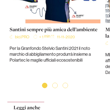
Santini sempre più amica dell’ambiente
M
la
min
bici.PRO
11-11-2020
< 1
Per la Granfondo Stelvio Santini 2021 il noto
marchio di abbigliamento produrrà insieme a
MB
Polartec le maglie ufficiali ecosostenibili
af
de
Da
Leggi anche