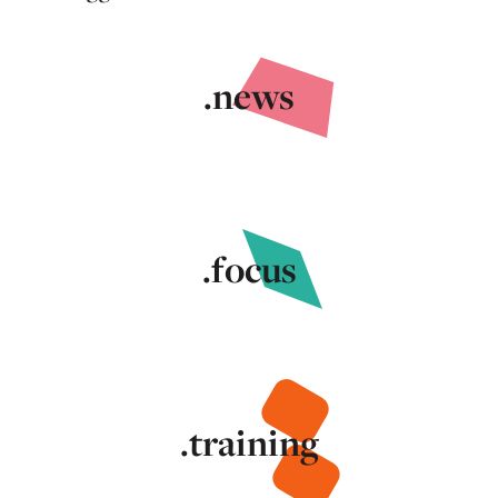
.news
.focus
.training