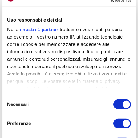
Uso responsabile dei dati
Noi e
i nostri 1 partner
trattiamo i vostri dati personali,
Il leader della classifica deve utilizzare il materiale ufficiale del Giro:
ad esempio il vostro numero IP, utilizzando tecnologie
come i cookie per memorizzare e accedere alle
qui Hindley nella crono di Verona del 2022
informazioni sul vostro dispositivo al fine di pubblicare
annunci e contenuti personalizzati, misurare gli annunci e
Dicevi però che si parte da una base standard.
i contenuti, ricercare il pubblico e sviluppare i servizi.
Esatto,
un modello che viene fatto secondo
Avete la possibilità di scegliere chi utilizza i vostri dati e
criteri assoluti e tecnologie su misura
, come la
per quali scopi. Le vostre scelte in materia di privacy
manica cucita in un certo modo, il fondo della gamba
sono applicabili solo su questa proprietà digitale in cui
avete effettuato le vostre scelte. È possibile modificare o
con un particolare elastico e tutto il resto.
Poi per
Selezione
revocare il proprio consenso in qualsiasi momento dalla
Necessari
ogni atleta, serve un lavoro sartoriale
. Quindi si
del
Dichiarazione sui cookie o facendo clic sull'icona di
consenso
prende il body di base e si va a ridisegnarglielo
attivazione della privacy.
addosso, ma senza stravolgere il modello.
Preferenze
Approfondisci come vengono elaborati i tuoi dati personali