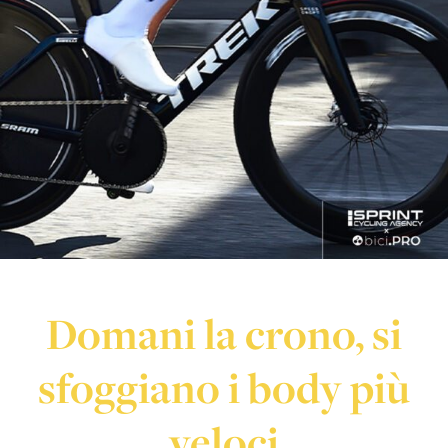
Domani la crono, si
sfoggiano i body più
veloci