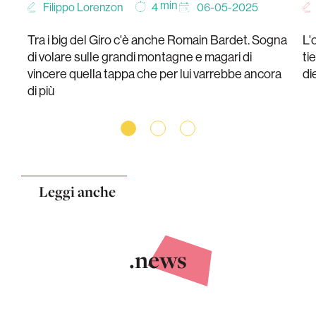
min
Filippo Lorenzon
06-05-2025
4
Tra i big del Giro c'è anche Romain Bardet. Sogna
L'
di volare sulle grandi montagne e magari di
ti
vincere quella tappa che per lui varrebbe ancora
di
di più
Leggi anche
.news