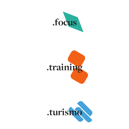
.focus
.training
.turismo