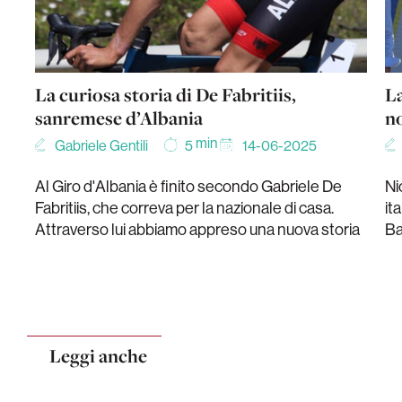
La curiosa storia di De Fabritiis,
La
sanremese d’Albania
n
min
Gabriele Gentili
14-06-2025
5
Al Giro d'Albania è finito secondo Gabriele De
Ni
Fabritiis, che correva per la nazionale di casa.
it
Attraverso lui abbiamo appreso una nuova storia
Ba
Leggi anche