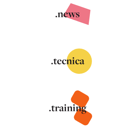
.news
.tecnica
.training