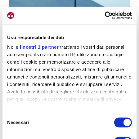
Uso responsabile dei dati
Noi e
i nostri 1 partner
trattiamo i vostri dati personali,
ad esempio il vostro numero IP, utilizzando tecnologie
come i cookie per memorizzare e accedere alle
informazioni sul vostro dispositivo al fine di pubblicare
annunci e contenuti personalizzati, misurare gli annunci e
i contenuti, ricercare il pubblico e sviluppare i servizi.
Avete la possibilità di scegliere chi utilizza i vostri dati e
per quali scopi. Le vostre scelte in materia di privacy
sono applicabili solo su questa proprietà digitale in cui
avete effettuato le vostre scelte. È possibile modificare o
Selezione
revocare il proprio consenso in qualsiasi momento dalla
Necessari
del
Dichiarazione sui cookie o facendo clic sull'icona di
consenso
attivazione della privacy.