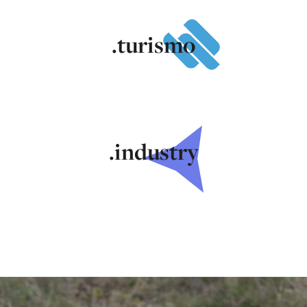
.turismo
.industry