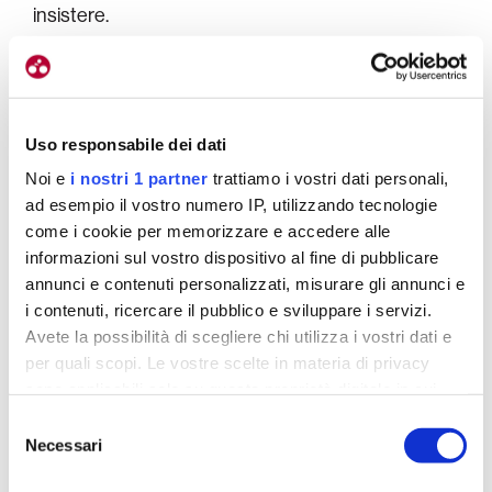
insistere.
Analizzando la scorsa stagione, hai affermato
che il 2023 è stato avaro di soddisfazioni. A cosa
è stato dovuto?
Uso responsabile dei dati
Quando corri gare di calendario di alto livello come
Noi e
i nostri 1 partner
trattiamo i vostri dati personali,
facciamo noi, in giro per l’Europa, ti trovi contro vere
ad esempio il vostro numero IP, utilizzando tecnologie
corazzate che hanno mezzi a disposizione molto
come i cookie per memorizzare e accedere alle
informazioni sul vostro dispositivo al fine di pubblicare
superiori ai nostri.
Noi però consentiamo ai
annunci e contenuti personalizzati, misurare gli annunci e
ragazzi di crescere e imparare affrontando
i contenuti, ricercare il pubblico e sviluppare i servizi.
competizioni di livello adeguato e infatti qualche
Avete la possibilità di scegliere chi utilizza i vostri dati e
risultato è arrivato
. Con noi abbiamo avuto
per quali scopi. Le vostre scelte in materia di privacy
Nikiforos
Arvanitou
, corridore greco laureatosi
sono applicabili solo su questa proprietà digitale in cui
campione nazionale con i nostri colori e capace di
avete effettuato le vostre scelte. È possibile modificare o
Selezione
altri buoni risultati anche al Giro di Sicilia. Ma proprio
revocare il proprio consenso in qualsiasi momento dalla
Necessari
del
perché è cresciuto non potevamo tenerlo.
Dichiarazione sui cookie o facendo clic sull'icona di
consenso