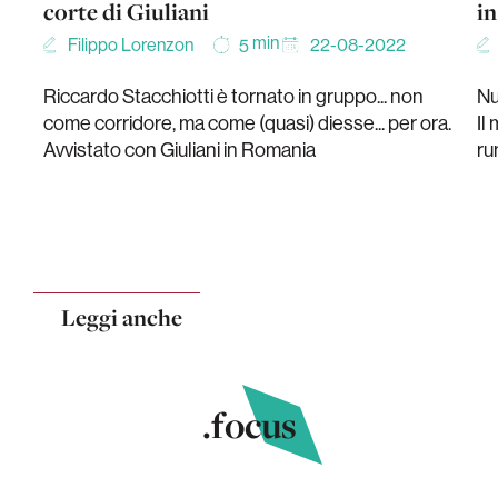
corte di Giuliani
in
min
Filippo Lorenzon
22-08-2022
5
Riccardo Stacchiotti è tornato in gruppo... non
Nu
come corridore, ma come (quasi) diesse... per ora.
Il
Avvistato con Giuliani in Romania
ru
Leggi anche
.focus