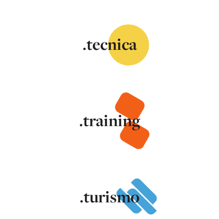
.tecnica
.training
.turismo