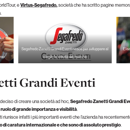
orldTour, e
Virtus-Segafredo,
società che ha scritto pagine memorabi
.
Segafredo Zanetti Grandi Eventi nasce per sviluppare al
Elis
emo
meglio le attività del marchio
tti Grandi Eventi
deciso di creare una società ad hoc,
Segafredo Zanetti Grandi Ev
 ruolo di grande importanza e visibilità
.
 riunisce infatti i più importanti eventi che l’azienda ha recentemen
o di caratura internazionale e che sono di assoluto prestigio
.