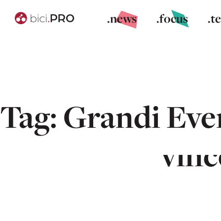
.news
.focus
.t
Tag:
Grandi Eve
Segafredo
vinc