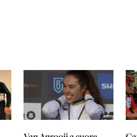
Van Anrooij a cuore
Ca