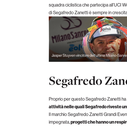
squadra ciclistica che partecipa all’UCI W
di Segafredo Zanetti è sempre in crescita
Jasper Stuyven vincitore dell’ultima Milano-Sanr
Segafredo Zane
Proprio per questo Segafredo Zanetti ha 
attività nelle quali Segafredo riveste un
Il marchio Segafredo Zanetti Grandi Eventi
impegnata,
progetti che hanno un respir