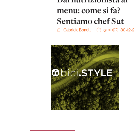
menu: come si fa?
Sentiamo chef Sut
min
Gabriele Bonetti
30-12-
6