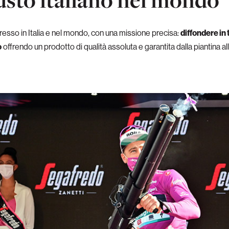
esso in Italia e nel mondo, con una missione precisa:
diffondere in t
o
offrendo un prodotto di qualità assoluta e garantita dalla piantina 