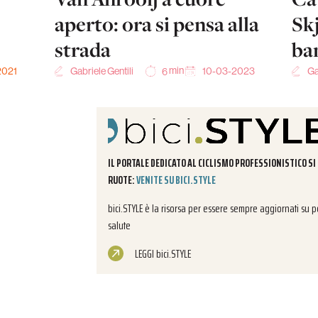
aperto: ora si pensa alla
Sk
strada
ba
min
2021
Gabriele Gentili
10-03-2023
Ga
6
IL PORTALE DEDICATO AL CICLISMO PROFESSIONISTICO SI
RUOTE:
VENITE SU BICI.STYLE
bici.STYLE è la risorsa per essere sempre aggiornati su per
salute
LEGGI bici.STYLE