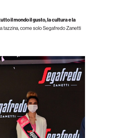
utto il mondo il gusto, la cultura e la
alla tazzina, come solo Segafredo Zanetti