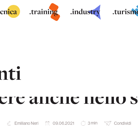
ecnica
.training
.industry
.turism
nti
 Zanetti Grandi 
ere anche nello 
min
Emiliano Neri
09.06.2021
Condividi
3