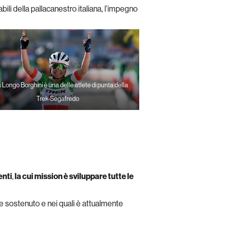
li della pallacanestro italiana, l’impegno
a Longo Borghini è una delle atlete di punta della
Trek-Segafredo
enti
,
la cui mission è sviluppare tutte le
te sostenuto e nei quali è attualmente