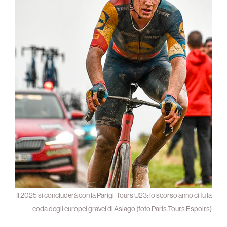
Il 2025 si concluderà con la Parigi-Tours U23: lo scorso anno ci fu la
coda degli europei gravel di Asiago (foto Paris Tours Espoirs)