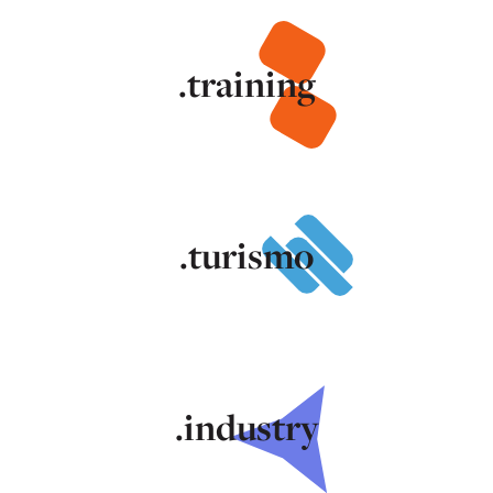
.training
.turismo
.industry