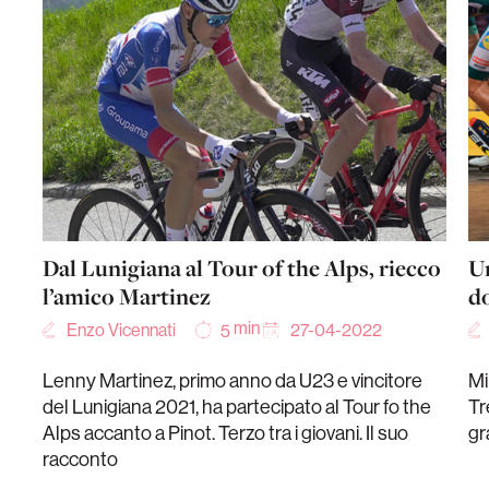
Dal Lunigiana al Tour of the Alps, riecco
Un
l’amico Martinez
do
min
Enzo Vicennati
27-04-2022
5
Lenny Martinez, primo anno da U23 e vincitore
Mi
del Lunigiana 2021, ha partecipato al Tour fo the
Tr
Alps accanto a Pinot. Terzo tra i giovani. Il suo
gr
racconto