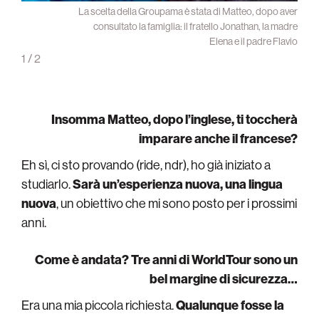
atteo
La scelta della Groupama è stata di Matteo, dopo aver
rriera
consultato la famiglia: il fratello Jonathan, la madre
Elena e il padre Flavio
1
/
2
Insomma Matteo, dopo l’inglese, ti toccherà
imparare anche il francese?
Eh sì, ci sto provando (ride, ndr), ho già iniziato a
studiarlo.
Sarà un’esperienza nuova, una lingua
nuova
, un obiettivo che mi sono posto per i prossimi
anni.
Come è andata? Tre anni di WorldTour sono un
bel margine di sicurezza…
Era una mia piccola richiesta.
Qualunque fosse la