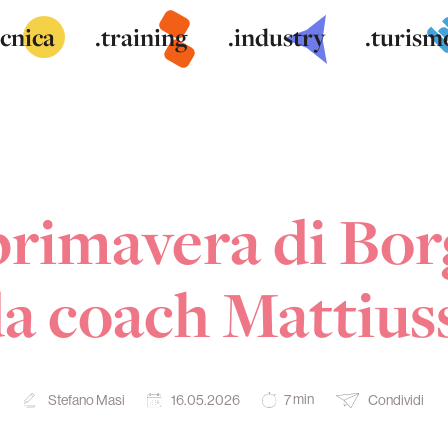
ecnica
.training
.industry
.turism
rimavera di Bor
a coach Mattius
min
Stefano Masi
16.05.2026
Condividi
7