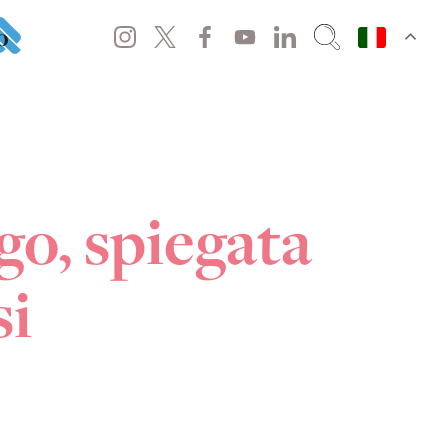
o
go, spiegata
si