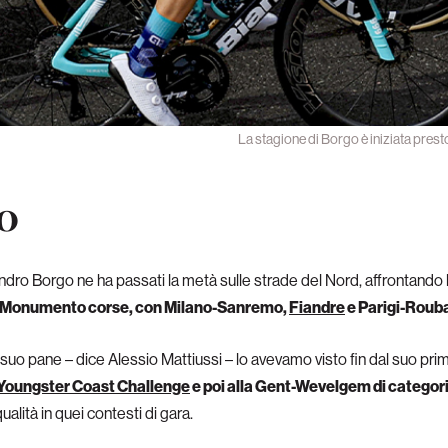
La stagione di Borgo è iniziata presto
io
ndro Borgo ne ha passati la metà sulle strade del Nord, affrontando 
di Monumento corse, con Milano-Sanremo,
Fiandre
e Parigi-Roub
l suo pane – dice Alessio Mattiussi – lo avevamo visto fin dal suo p
Youngster Coast Challenge
e poi alla Gent-Wevelgem di categor
alità in quei contesti di gara.