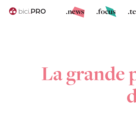
.news
.focus
.t
La grande p
d