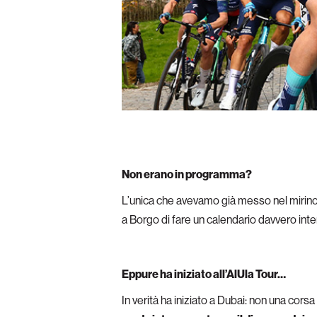
Non erano in programma?
L’unica che avevamo già messo nel mirino, 
a Borgo di fare un calendario davvero int
Eppure ha iniziato all’AlUla Tour…
In verità ha iniziato a Dubai: non una cors