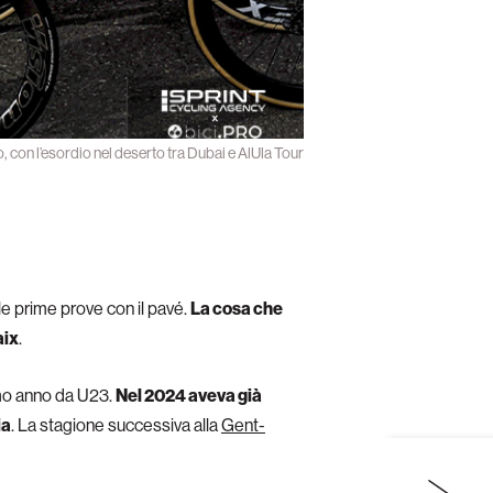
, con l’esordio nel deserto tra Dubai e AlUla Tour
le prime prove con il pavé.
La cosa che
aix
.
rimo anno da U23.
Nel 2024 aveva già
ia
. La stagione successiva alla
Gent-