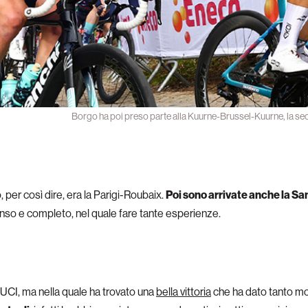
Borgo ha poi preso parte alla Kuurne-Brussel-Kuurne, la se
per così dire, era la Parigi-Roubaix.
Poi sono arrivate anche la Sa
enso e completo, nel quale fare tante esperienze.
a UCI, ma nella quale ha trovato una
bella vittoria
che ha dato tanto mo