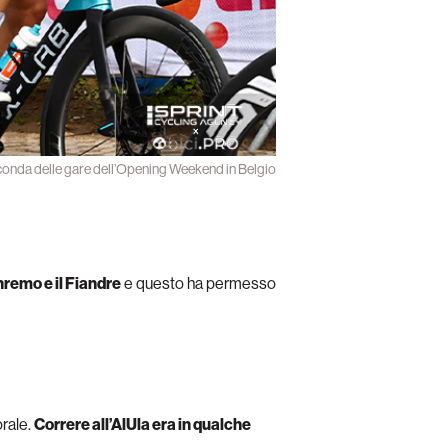
conda delle gare dell’Opening Weekend in Belgio
nremo e il Fiandre
e questo ha permesso
rale.
Correre all’AlUla era in qualche