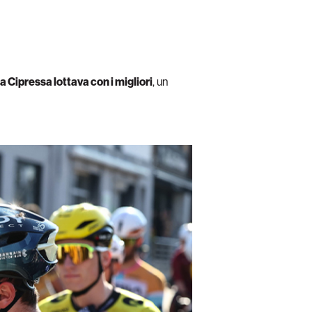
.
la Cipressa lottava con i migliori
, un