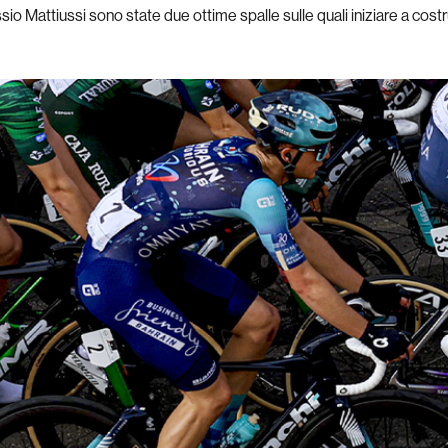
io Mattiussi sono state due ottime spalle sulle quali iniziare a cost