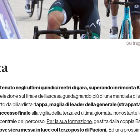
Sul tra
ta
tenuto negli ultimi quindici metri di gara, superando in rimonta
elezione sul finale dell’ascesa guadagnando più di una manciata di s
o da biliardista:
tappa, maglia di leader della generale (strappata 
uccesso finale
alla vigilia della terza ed ultima giornata, nonosta
te centrale del percorso.
Per la sua formazione
, gestita dalla coppia
e si era messa in luce col terzo posto di Pacioni.
Ed una prossima