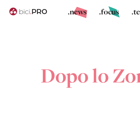
.news
.focus
.t
Dopo lo Zon