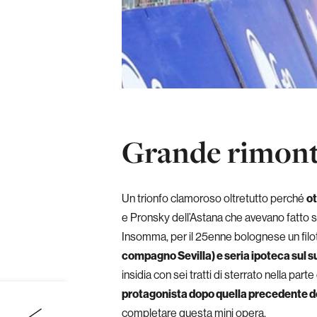
Grande rimon
Un trionfo clamoroso oltretutto perché
ot
e Pronsky dell’Astana che avevano fatto s
Insomma, per il 25enne bolognese un filott
compagno Sevilla) e seria ipoteca sul s
insidia con sei tratti di sterrato nella par
protagonista dopo quella precedente dov
completare questa mini opera.