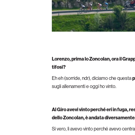
Lorenzo, prima lo Zoncolan, ora il Grappa
tifosi?
Eh eh (sorride, ndr), diciamo che questa
p
sugli allenamenti e oggi ho vinto.
Al Giro avevi vinto perché eri in fuga, re
dello Zoncolan, è andata diversamente
Sì vero, lì avevo vinto perché avevo centr