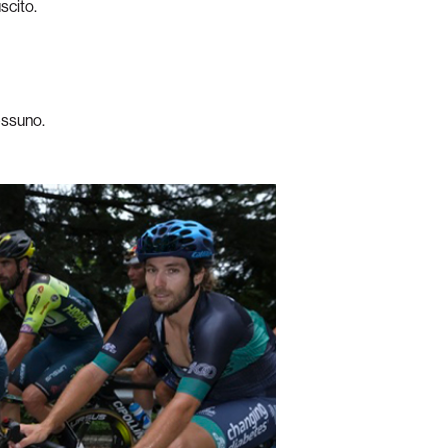
scito.
essuno.