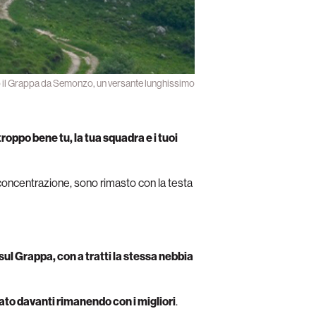
 il Grappa da Semonzo, un versante lunghissimo
roppo bene tu, la tua squadra e i tuoi
concentrazione, sono rimasto con la testa
i sul Grappa, con a tratti la stessa nebbia
ato davanti rimanendo con i migliori
.