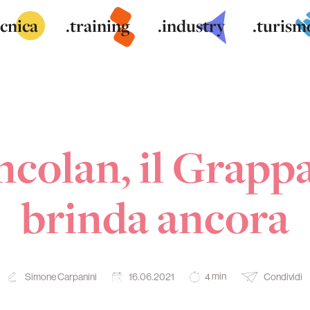
ecnica
.training
.industry
.turism
colan, il Grapp
brinda ancora
min
Simone Carpanini
16.06.2021
Condividi
4