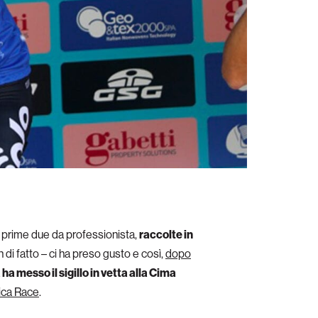
le prime due da professionista,
raccolte in
di fatto – ci ha preso gusto e così,
dopo
ha messo il sigillo in vetta alla Cima
nica Race
.