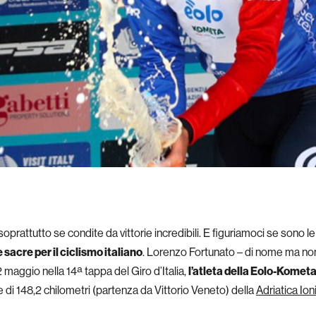
prattutto se condite da vittorie incredibili. E figuriamoci se sono 
 sacre per il ciclismo italiano
. Lorenzo Fortunato – di nome ma non 
 maggio nella 14ª tappa del Giro d’Italia,
l’atleta della Eolo-Kometa 
 di 148,2 chilometri (partenza da Vittorio Veneto) della
Adriatica Io