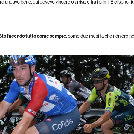
 andavo bene, qui dovevo vincere o arrivare tra i primi. E ci sono riu
Sto facendo tutto come sempre
, come due mesi fa che non ero n