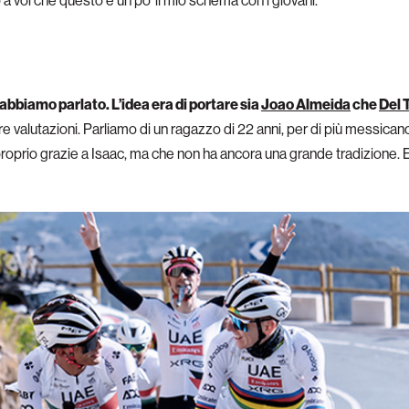
o a voi che questo è un po’ il mio schema con i giovani.
bbiamo parlato. L’idea era di portare sia
Joao Almeida
che
Del 
tre valutazioni. Parliamo di un ragazzo di 22 anni, per di più messic
proprio grazie a Isaac, ma che non ha ancora una grande tradizione.