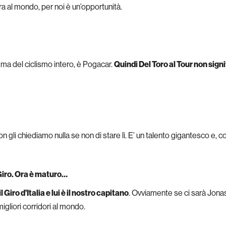
a al mondo, per noi è un’opportunità.
 ma del ciclismo intero, è Pogacar.
Quindi Del Toro al Tour non sign
n gli chiediamo nulla se non di stare lì. E’ un talento gigantesco e,
l Giro. Ora è maturo…
ro d’Italia e lui è il nostro capitano
. Ovviamente se ci sarà Jonas 
gliori corridori al mondo.