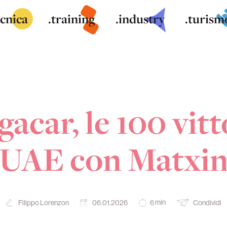
ecnica
.training
.industry
.turism
acar, le 100 vit
UAE con Matxi
min
Filippo Lorenzon
06.01.2026
Condividi
6