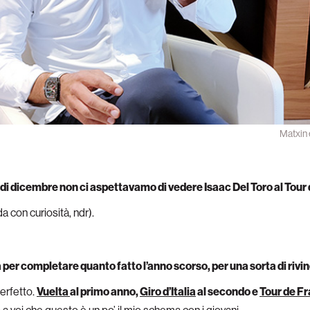
Matxin 
 di dicembre non ci aspettavamo di vedere Isaac Del Toro al Tou
 con curiosità, ndr).
per completare quanto fatto l’anno scorso, per una sorta di rivin
erfetto.
Vuelta
al primo anno,
Giro d’Italia
al secondo e
Tour de F