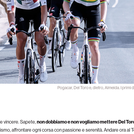
Pogacar, Del Toro e, dietro, Almeida. I primi du
e vincere. Sapete,
non dobbiamo e non vogliamo mettere Del Toro 
lismo, affrontare ogni corsa con passione e serenità. Andare ora al T