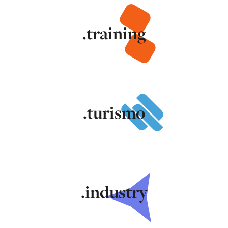
.training
.turismo
.industry