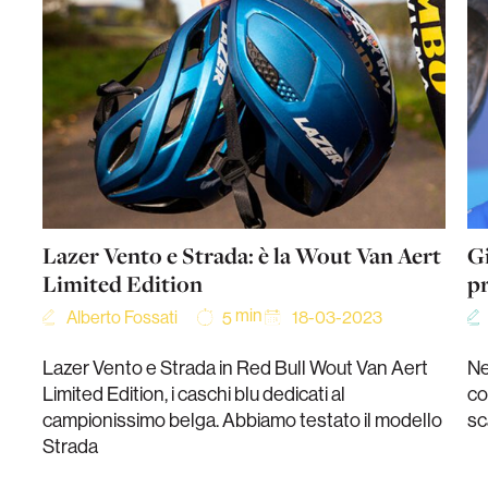
Lazer Vento e Strada: è la Wout Van Aert
Gi
Limited Edition
pr
min
Alberto Fossati
18-03-2023
5
Lazer Vento e Strada in Red Bull Wout Van Aert
Ne
Limited Edition, i caschi blu dedicati al
co
campionissimo belga. Abbiamo testato il modello
sc
Strada