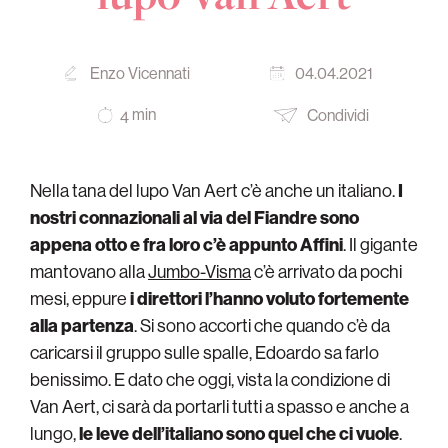
Enzo Vicennati
04.04.2021
min
Condividi
4
Nella tana del lupo Van Aert c’è anche un italiano.
I
nostri connazionali al via del Fiandre sono
appena otto e fra loro c’è appunto Affini
. Il gigante
mantovano alla
Jumbo-Visma
c’è arrivato da pochi
mesi, eppure
i direttori l’hanno voluto fortemente
alla partenza
. Si sono accorti che quando c’è da
caricarsi il gruppo sulle spalle, Edoardo sa farlo
benissimo. E dato che oggi, vista la condizione di
Van Aert, ci sarà da portarli tutti a spasso e anche a
lungo,
le leve dell’italiano sono quel che ci vuole
.