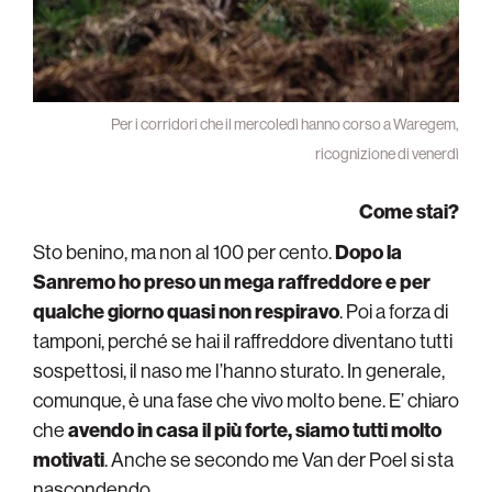
Per i corridori che il mercoledì hanno corso a Waregem,
ricognizione di venerdì
Come stai?
Sto benino, ma non al 100 per cento.
Dopo la
Sanremo ho preso un mega raffreddore e per
qualche giorno quasi non respiravo
. Poi a forza di
tamponi, perché se hai il raffreddore diventano tutti
sospettosi, il naso me l’hanno sturato. In generale,
comunque, è una fase che vivo molto bene. E’ chiaro
che
avendo in casa il più forte, siamo tutti molto
motivati
. Anche se secondo me Van der Poel si sta
nascondendo.