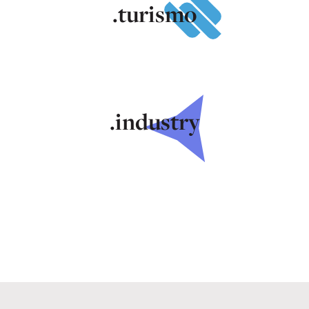
.turismo
.industry