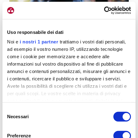
Uso responsabile dei dati
Noi e
i nostri 1 partner
trattiamo i vostri dati personali,
ad esempio il vostro numero IP, utilizzando tecnologie
come i cookie per memorizzare e accedere alle
informazioni sul vostro dispositivo al fine di pubblicare
Lo sprint della rinascita a Espinho, battendo Roca (ESP) e Martins
annunci e contenuti personalizzati, misurare gli annunci e
(POR, foto Rodrigues)
i contenuti, ricercare il pubblico e sviluppare i servizi.
Avete la possibilità di scegliere chi utilizza i vostri dati e
Prima il Giro Next
per quali scopi. Le vostre scelte in materia di privacy
sono applicabili solo su questa proprietà digitale in cui
Gen, poi la pista
avete effettuato le vostre scelte. È possibile modificare o
Selezione
revocare il proprio consenso in qualsiasi momento dalla
Necessari
del
Dichiarazione sui cookie o facendo clic sull'icona di
consenso
attivazione della privacy.
Preferenze