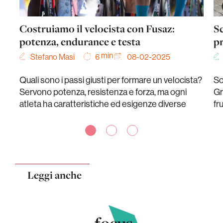
Costruiamo il velocista con Fusaz:
Sc
potenza, endurance e testa
pr
min
Stefano Masi
08-02-2025
6
Quali sono i passi giusti per formare un velocista?
Sc
Servono potenza, resistenza e forza, ma ogni
Gr
atleta ha caratteristiche ed esigenze diverse
fr
Leggi anche
.focus