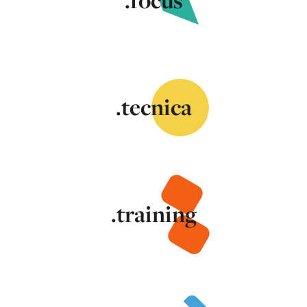
.tecnica
.training