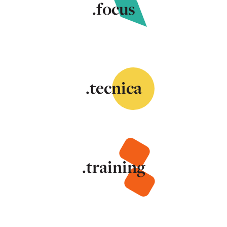
.focus
.tecnica
.training