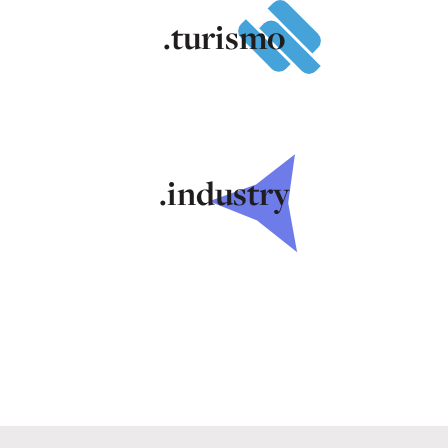
.turismo
.industry