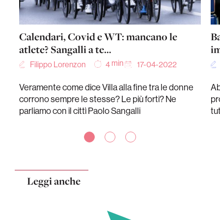
Calendari, Covid e WT: mancano le
Ba
atlete? Sangalli a te…
i
min
Filippo Lorenzon
17-04-2022
4
Veramente come dice Villa alla fine tra le donne
Ab
corrono sempre le stesse? Le più forti? Ne
pr
parliamo con il cittì Paolo Sangalli
tu
Leggi anche