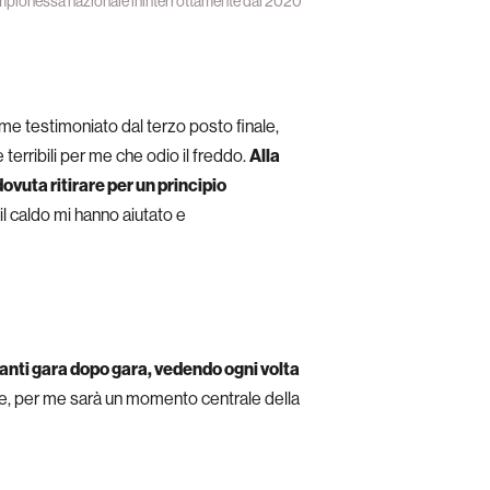
ampionessa nazionale ininterrottamente dal 2020
e testimoniato dal terzo posto finale,
terribili per me che odio il freddo.
Alla
ovuta ritirare per un principio
 il caldo mi hanno aiutato e
anti gara dopo gara, vedendo ogni volta
e, per me sarà un momento centrale della