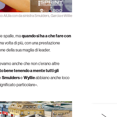
yco AlUla con da sinistra Smulders, Garcia e Willie
le spalle, ma
quando si ha a che fare con
na volta di più, con una prestazione
one della sua maglia di leader.
apevamo anche che non c’erano altre
o bene tenendo a mente tutti gli
he
Smulders
e
Wyllie
abbiano anche loco
gnificato particolare».