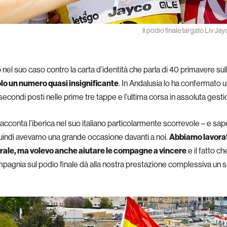
Il podio finale targato Liv Ja
 nel suo caso contro la carta d’identità che parla di 40 primavere sul
olo un numero quasi insignificante
. In Andalusia lo ha confermato u
secondi posti nelle prime tre tappe e l’ultima corsa in assoluta gesti
racconta l’iberica nel suo italiano particolarmente scorrevole – e s
uindi avevamo una grande occasione davanti a noi.
Abbiamo lavorat
enerale, ma volevo anche aiutare le compagne a vincere
e il fatto c
pagnia sul podio finale dà alla nostra prestazione complessiva un si