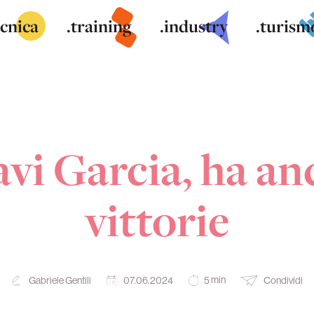
ecnica
.training
.industry
.turism
avi Garcia, ha an
vittorie
min
Gabriele Gentili
07.06.2024
Condividi
5