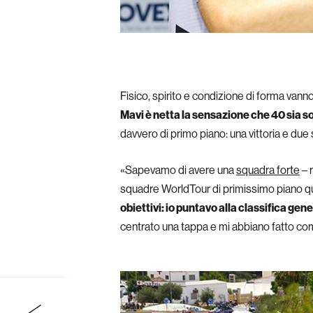
Fisico, spirito e condizione di forma vanno
Mavi è netta la sensazione che 40 sia s
davvero di primo piano: una vittoria e due 
«Sapevamo di avere una
squadra forte
– 
squadre WorldTour di primissimo piano q
obiettivi: io puntavo alla classifica g
centrato una tappa e mi abbiano fatto com