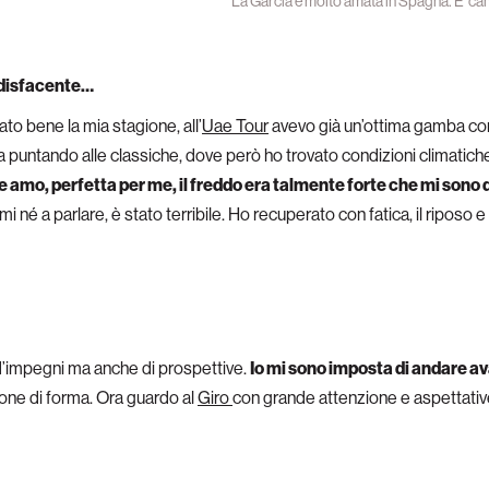
La Garcia è molto amata in Spagna. E’ c
ddisfacente…
ato bene la mia stagione, all’
Uae Tour
avevo già un’ottima gamba com
a puntando alle classiche, dove però ho trovato condizioni climatiche 
 amo, perfetta per me, il freddo era talmente forte che mi sono d
i né a parlare, è stato terribile. Ho recuperato con fatica, il riposo e
d’impegni ma anche di prospettive.
Io mi sono imposta di andare av
one di forma. Ora guardo al
Giro
con grande attenzione e aspettativ