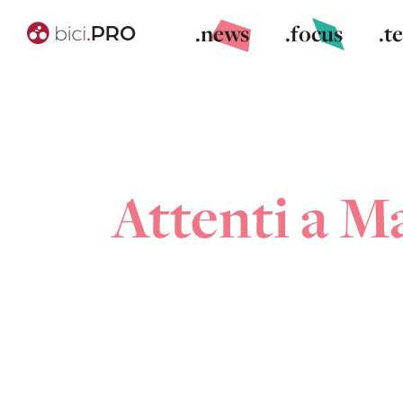
.news
.focus
.t
Attenti a M