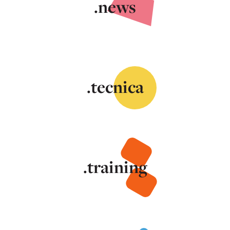
.news
.tecnica
.training