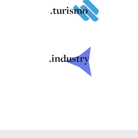
.turismo
.industry