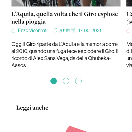
L’Aquila, quella volta che il Giro esplose
Ca
nella pioggia
(s
min
Enzo Vicennati
17-05-2021
5
Oggi il Giro riparte da L'Aquila e la memoria corre
Me
al 2010, quando una fuga fece esplodere il Giro. Il
di
ricordo di Alex Sans Vega, ds della Qhubeka-
un
Assos
vi
Leggi anche