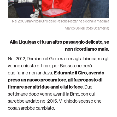
Nel 2009 ha vinto il Giro delle Pesche Nettarine e dona la maglia a
Marco Selleri (foto Scanferla)
Alla Liquigas ci fu un altro passaggio delicato, se
non ricordiamo male.
Nel 2012, Damiano al Giro era in maglia bianca, ma gli
venne chiesto di tirare per Basso, che però
quell’anno non andava
. E durante il Giro, avendo
preso un nuovo procuratore, gli fu proposto di
firmare per altri due anni e lui lo fece
. Due
settimane dopo venne avanti la Bmc, con cui
sarebbe andato nel 2015. Mi chiedo spesso che
cosa sarebbe cambiato.