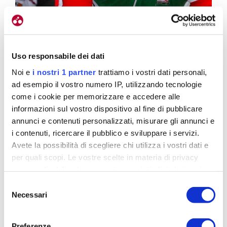
Uso responsabile dei dati
Noi e
i nostri 1 partner
trattiamo i vostri dati personali,
ad esempio il vostro numero IP, utilizzando tecnologie
come i cookie per memorizzare e accedere alle
informazioni sul vostro dispositivo al fine di pubblicare
annunci e contenuti personalizzati, misurare gli annunci e
i contenuti, ricercare il pubblico e sviluppare i servizi.
Avete la possibilità di scegliere chi utilizza i vostri dati e
In azione nel 2009 al Gp La Torre di Fucecchio (foto Scanferla)
per quali scopi. Le vostre scelte in materia di privacy
sono applicabili solo su questa proprietà digitale in cui
Perché dopo tanti bei risultati, nel 2010 passò
avete effettuato le vostre scelte. È possibile modificare o
Selezione
professionista alla Lpr?
revocare il proprio consenso in qualsiasi momento dalla
Necessari
del
Dichiarazione sui cookie o facendo clic sull'icona di
consenso
Perché fu
l’unica squadra che parve subito
attivazione della privacy.
interessata
. E poi nel 2009 era una bella squadra,
Preferenze