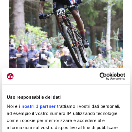
Uso responsabile dei dati
Noi e
i nostri 1 partner
trattiamo i vostri dati personali,
ad esempio il vostro numero IP, utilizzando tecnologie
come i cookie per memorizzare e accedere alle
informazioni sul vostro dispositivo al fine di pubblicare
Sagan è stato iridato junior di mtb, disciplina nella quale meglio