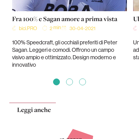
Fra 100% e Sagan amore a prima vista
Ub
min
bici.PRO
30-04-2021
2
100% Speedcraft, gli occhiali preferiti di Peter
Un
Sagan. Leggeri e comodi. Offrono un campo
ad
visivo ampio e ottimizzato. Design moderno e
st
innovativo
Leggi anche