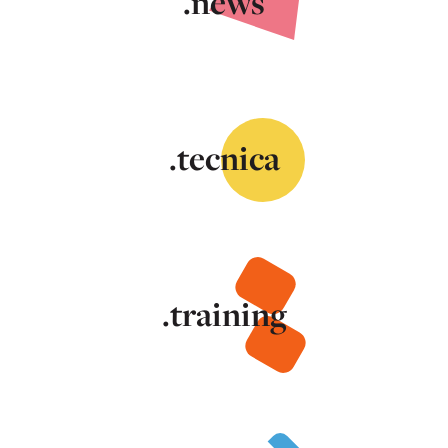
.news
.tecnica
.training