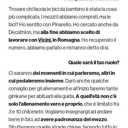
Trovare chi faccia le bici da bambino è stata la cosa
più complicata. I mezzi li abbiamo comprati, ma le
bici? Ho sentito con Pinarello. Ho cercato anche da
Decathlon, ma
alla fine abbiamo scelto di
lavorare con
Vicini
, in Romagna
. Ho recuperato il
numero, abbiamo parlato e mi hanno detto di sì.
Quale sarà il tuo ruolo?
Ci saranno
dei momenti in cui parleremo, altri in
cui pedaleremo insieme
. Darò anche qualche
consiglio per gli allenamenti e all’inizio faremo tante
gimkane per abituarli alla guida.
A quell’età non c’è
solo l’allenamento vero e proprio
, che è limitato fra
3 e 10 chilometri. Vogliamo insegnargli ad andare
bene in bici, ad
avere padronanza del mezzo
.
Sfrutteranno quelle strade chiuse, facendo tutto in