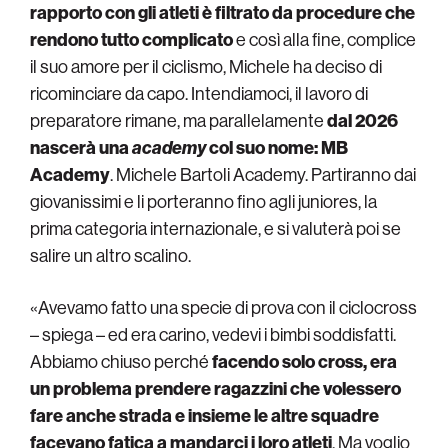
rapporto con gli atleti è filtrato da procedure che
rendono tutto complicato
e così alla fine, complice
il suo amore per il ciclismo, Michele ha deciso di
ricominciare da capo. Intendiamoci, il lavoro di
preparatore rimane, ma parallelamente
dal 2026
nascerà una
academy
col suo nome: MB
Academy
. Michele Bartoli Academy. Partiranno dai
giovanissimi e li porteranno fino agli juniores, la
prima categoria internazionale, e si valuterà poi se
salire un altro scalino.
«Avevamo fatto una specie di prova con il ciclocross
– spiega – ed era carino, vedevi i bimbi soddisfatti.
Abbiamo chiuso perché
facendo solo cross, era
un problema prendere ragazzini che volessero
fare anche strada e insieme le altre squadre
facevano fatica a mandarci i loro atleti
. Ma voglio