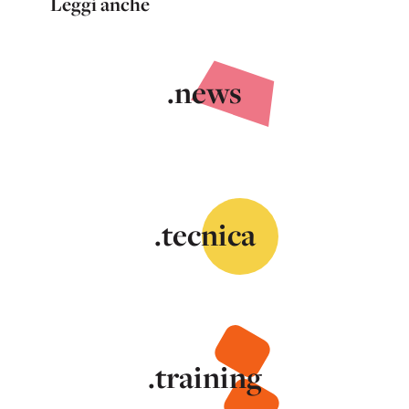
Leggi anche
.news
.tecnica
.training