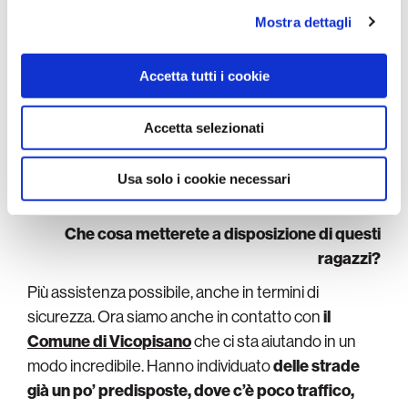
dietro una filosofia e anche un’etica
. Voglio
analizzare il nostro traffico. Condividiamo inoltre
Mostra dettagli
portare agli allievi quelli che abbiamo avuto nei
informazioni sul modo in cui utilizza il nostro sito con i
nostri partner che si occupano di analisi dei dati web,
settori giovanili. Potrà capitare l’eccezione di una
Accetta tutti i cookie
pubblicità e social media, i quali potrebbero combinarle
famiglia che ha già un figlio che corre e vuole
con altre informazioni che ha fornito loro o che hanno
sposare la nostra causa.
Potremmo anche
raccolto dal suo utilizzo dei loro servizi.
Accetta selezionati
prenderlo, ma vogliamo anche dare linearità al
progetto
. Partire dai giovanissimi e insieme gli
Usa solo i cookie necessari
esordienti, poi gli allievi e da ultimo gli juniores.
Che cosa metterete a disposizione di questi
ragazzi?
Più assistenza possibile, anche in termini di
sicurezza. Ora siamo anche in contatto con
il
Comune di Vicopisano
che ci sta aiutando in un
modo incredibile. Hanno individuato
delle strade
già un po’ predisposte, dove c’è poco traffico,