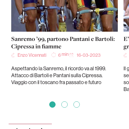
Sanremo ’99, partono Pantani e Bartoli:
E’
Cipressa in fiamme
g
min
Enzo Vicennati
16-03-2023
6
Aspettando la Sanremo, il ricordo va al 1999.
Il
Attacco di Bartoli e Pantani sulla Cipressa.
se
Viaggio con il toscano fra passato e futuro
so
Ba