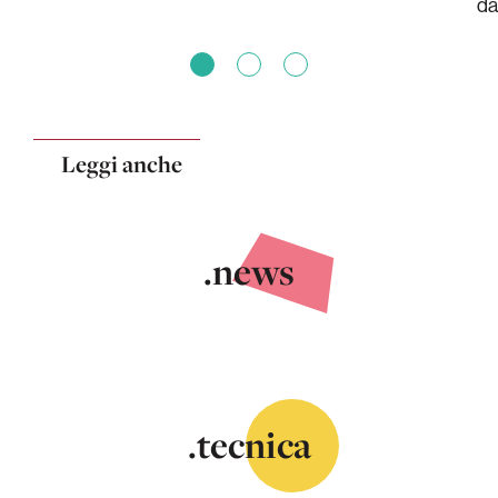
da
Leggi anche
.news
.tecnica