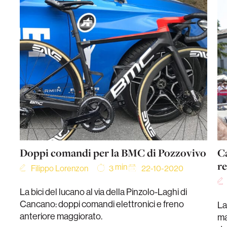
Doppi comandi per la BMC di Pozzovivo
Ca
re
min
Filippo Lorenzon
22-10-2020
3
La bici del lucano al via della Pinzolo-Laghi di
Cancano: doppi comandi elettronici e freno
La
anteriore maggiorato.
ma