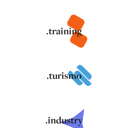
.training
.turismo
.industry