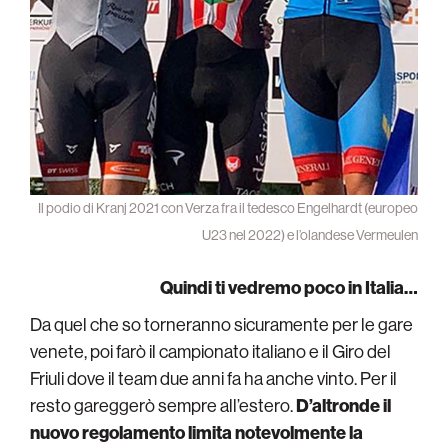
Il podio di Kranj 2021 con Verza fra il tedesco Engelhardt (europeo
U23 nel 2022) e l’olandese Vermeulen
Quindi ti vedremo poco in Italia…
Da quel che so torneranno sicuramente per le gare
venete, poi farò il campionato italiano e il Giro del
Friuli dove il team due anni fa ha anche vinto. Per il
resto gareggerò sempre all’estero.
D’altronde il
nuovo regolamento limita notevolmente la