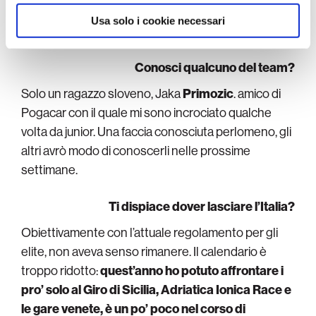
Il team austriaco è stato protagonista in Veneto, qui Hrovat 15° alla
Usa solo i cookie necessari
Serenissima Gravel
Conosci qualcuno del team?
Solo un ragazzo sloveno, Jaka
Primozic
. amico di
Pogacar con il quale mi sono incrociato qualche
volta da junior. Una faccia conosciuta perlomeno, gli
altri avrò modo di conoscerli nelle prossime
settimane.
Ti dispiace dover lasciare l’Italia?
Obiettivamente con l’attuale regolamento per gli
elite, non aveva senso rimanere. Il calendario è
troppo ridotto:
quest’anno ho potuto affrontare i
pro’ solo al Giro di Sicilia, Adriatica Ionica Race e
le gare venete, è un po’ poco nel corso di