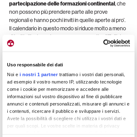
partecipazione delle formazioni continental
, che
non possono più prendere parte alle prove
regionali e hanno pochi inviti in quelle aperte ai pro’.
Il calendario in questo modo si riduce molto a meno
di inviti all’estero che sono sempre molto difficili da
avere.
Dovrai trasferirti?
Uso responsabile dei dati
Di base no, potrò allenarmi a casa in base alle loro
Noi e
i nostri 1 partner
trattiamo i vostri dati personali,
indicazioni, comunque la fortuna è che la distanza
ad esempio il vostro numero IP, utilizzando tecnologie
non è poi tanta.
Sarò fuori per le gare e per i ritiri,
come i cookie per memorizzare e accedere alle
naturalmente, ma la base la mantengo a casa e
informazioni sul vostro dispositivo al fine di pubblicare
annunci e contenuti personalizzati, misurare gli annunci e
anche questo fattore ha influito sulla mia scelta
.
i contenuti, ricercare il pubblico e sviluppare i servizi.
Avete la possibilità di scegliere chi utilizza i vostri dati e
per quali scopi. Le vostre scelte in materia di privacy
sono applicabili solo su questa proprietà digitale in cui