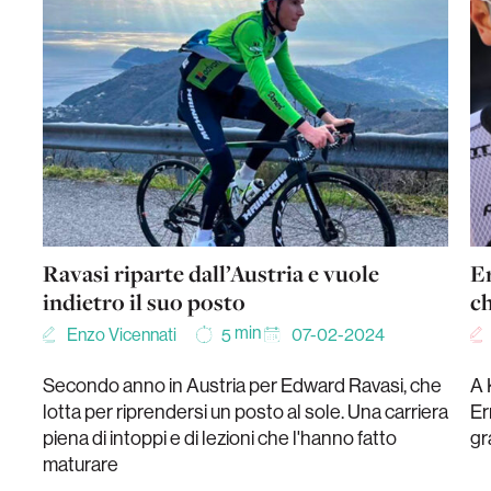
Ravasi riparte dall’Austria e vuole
Er
indietro il suo posto
ch
min
Enzo Vicennati
07-02-2024
5
Secondo anno in Austria per Edward Ravasi, che
A 
lotta per riprendersi un posto al sole. Una carriera
Er
piena di intoppi e di lezioni che l'hanno fatto
gr
maturare