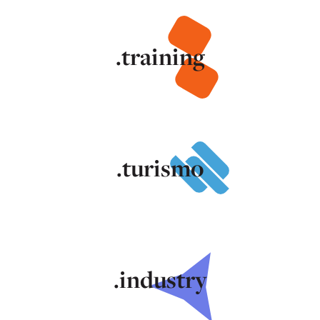
.training
.turismo
.industry