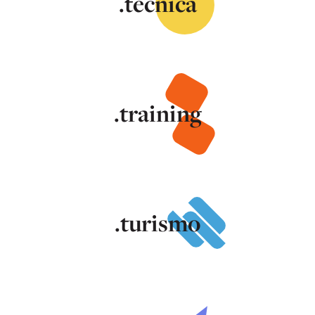
.tecnica
.training
.turismo