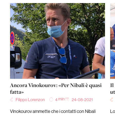
Ancora Vinokourov: «Per Nibali è quasi
Il
fatta»
ut
min
Filippo Lorenzon
24-08-2021
4
Vinokourov ammette che i contatti con Nibali
Lo