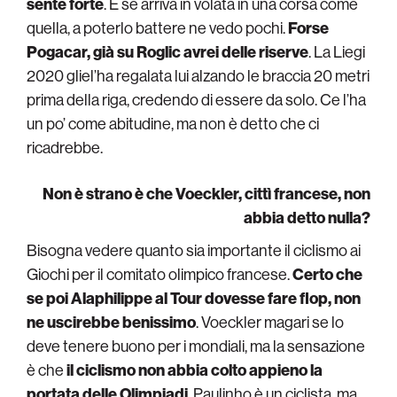
sente forte
. E se arriva in volata in una corsa come
quella, a poterlo battere ne vedo pochi.
Forse
Pogacar, già su Roglic avrei delle riserve
. La Liegi
2020 gliel’ha regalata lui alzando le braccia 20 metri
prima della riga, credendo di essere da solo. Ce l’ha
un po’ come abitudine, ma non è detto che ci
ricadrebbe.
Non è strano è che Voeckler, cittì francese, non
abbia detto nulla?
Bisogna vedere quanto sia importante il ciclismo ai
Giochi per il comitato olimpico francese.
Certo che
se poi Alaphilippe al Tour dovesse fare flop, non
ne uscirebbe benissimo
. Voeckler magari se lo
deve tenere buono per i mondiali, ma la sensazione
è che
il ciclismo non abbia colto appieno la
portata delle Olimpiadi
. Paulinho è un ciclista, ma