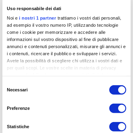
Uso responsabile dei dati
Noi e
i nostri 1 partner
trattiamo i vostri dati personali,
ad esempio il vostro numero IP, utilizzando tecnologie
come i cookie per memorizzare e accedere alle
informazioni sul vostro dispositivo al fine di pubblicare
annunci e contenuti personalizzati, misurare gli annunci e
i contenuti, ricercare il pubblico e sviluppare i servizi.
Avete la possibilità di scegliere chi utilizza i vostri dati e
per quali scopi. Le vostre scelte in materia di privacy
sono applicabili solo su questa proprietà digitale in cui
avete effettuato le vostre scelte. È possibile modificare o
Roglic infila Alaphilippe alla Liegi del 2020, ma il francese ha alzato
Selezione
revocare il proprio consenso in qualsiasi momento dalla
Necessari
le braccia troppo presto
del
Dichiarazione sui cookie o facendo clic sull'icona di
consenso
attivazione della privacy.
Tu Nibali lo porteresti?
Preferenze
Lo metterei dentro a prescindere e poi mi prenderei
Approfondisci come vengono elaborati i tuoi dati personali
tutto il tempo per valutare.
Vincenzo ha fatto
e imposta le tue preferenze nella
sezione dettagli
. Puoi
Statistiche
modificare o ritirare il tuo consenso in qualsiasi momento