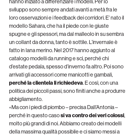
hanno iniziato a differenziare i modelli. Per lo
sviluppo sono sempre andati avanti a metà fra le
loro osservazioni e i feedback dei corridori. E’ nato il
modello Sahara, che ha il piede con le giuste
spugne e gli spessori, ma dal malleolo in su sembra
un collant da donna, tanto è sottile. L’invernale è
fatto in lana merino. Nel 2017 hanno aggiunto al
catalogo modelli da running e sci, perché chi
d’estate pedala, spesso d’inverno fa altro. Poi sono
arrivati gli accessori come manicotti e gambali,
perché la clientela li richiedeva
. E così, con una
politica dei piccoli passi, sono finiti anche a produrre
abbigliamento.
«Ma con i piedi di piombo – precisa Dall’Antonia –
perché in questo caso
si va contro dei veri colossi
,
molto più grandi di noi. Abbiamo creato dei modelli
della massima qualità possibile e ci siamo messi a