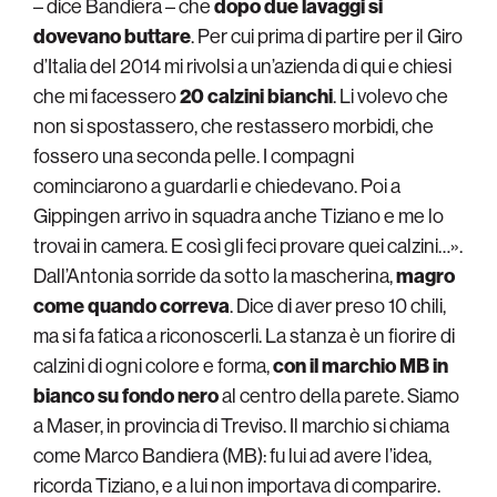
– dice Bandiera – che
dopo due lavaggi si
dovevano buttare
. Per cui prima di partire per il Giro
d’Italia del 2014 mi rivolsi a un’azienda di qui e chiesi
che mi facessero
20 calzini bianchi
. Li volevo che
non si spostassero, che restassero morbidi, che
fossero una seconda pelle. I compagni
cominciarono a guardarli e chiedevano. Poi a
Gippingen arrivo in squadra anche Tiziano e me lo
trovai in camera. E così gli feci provare quei calzini…».
Dall’Antonia sorride da sotto la mascherina,
magro
come quando correva
. Dice di aver preso 10 chili,
ma si fa fatica a riconoscerli. La stanza è un fiorire di
calzini di ogni colore e forma,
con il marchio MB in
bianco su fondo nero
al centro della parete. Siamo
a Maser, in provincia di Treviso. Il marchio si chiama
come Marco Bandiera (MB): fu lui ad avere l’idea,
ricorda Tiziano, e a lui non importava di comparire.