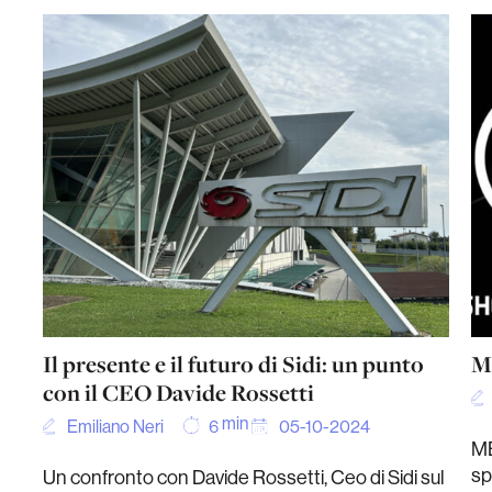
Il presente e il futuro di Sidi: un punto
M
con il CEO Davide Rossetti
min
Emiliano Neri
05-10-2024
6
MB
sp
Un confronto con Davide Rossetti, Ceo di Sidi sul