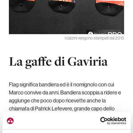
I calzini vengono stampati dal 2015
La gaffe di Gaviria
Flag significa bandiera ed è il nomignolo con cui
Marco convive da anni. Bandiera scoppia a ridere e
aggiunge che poco dopo ricevette anche la
chiamata di Patrick Lefevere, grande capo dello
squadrone belga. C’era di che preoccuparsi…
«Cosa era successo? Che
Gaviria aveva preso la
maglia rosa in Sardegna
, poi il Giro si era trasferito