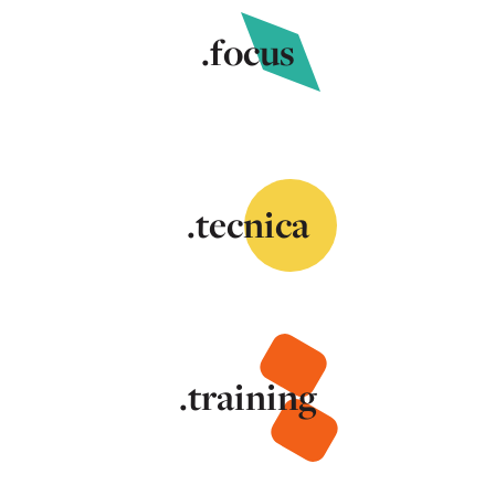
.focus
.tecnica
.training