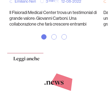
min
Emiliano Neri
12-08-2022
3
Il Fisioradi Medical Center trova un testimonial di
Da
grande valore: Giovanni Carboni. Una
un
collaborazione che farà crescere entrambi
gr
Leggi anche
.news