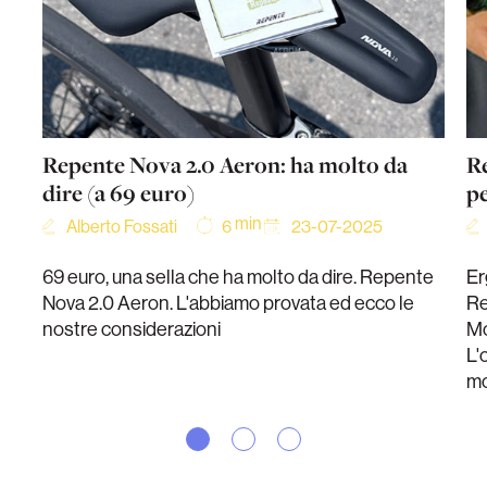
Repente Nova 2.0 Aeron: ha molto da
Re
dire (a 69 euro)
p
min
Alberto Fossati
23-07-2025
6
69 euro, una sella che ha molto da dire. Repente
Er
Nova 2.0 Aeron. L'abbiamo provata ed ecco le
Re
nostre considerazioni
Mo
L'
mo