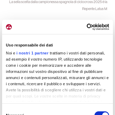
La sella scelta dalla campionessa spagnola di ciclocross 2025 è la
Repente Latus M
Design e prestazioni
Uso responsabile dei dati
La sella Repente Latus M, con una larghezza di
Noi e
i nostri 1 partner
trattiamo i vostri dati personali,
142 mm
, si distingue come un prodotto di alta
ad esempio il vostro numero IP, utilizzando tecnologie
qualità, ideale sia per il ciclismo su
strada
che per
come i cookie per memorizzare e accedere alle
l’off-road. Il suo design compatto è pensato per
informazioni sul vostro dispositivo al fine di pubblicare
offrire libertà di movimento durante la pedalata,
annunci e contenuti personalizzati, misurare gli annunci e
adattandosi perfettamente sia agli uomini che alle
i contenuti, ricercare il pubblico e sviluppare i servizi.
donne.
La cura per i dettagli è evidente in ogni
Avete la possibilità di scegliere chi utilizza i vostri dati e
per quali scopi. Le vostre scelte in materia di privacy
singolo aspetto della sella
, rendendola un
sono applicabili solo su questa proprietà digitale in cui
elemento indispensabile per chi cerca il massimo in
avete effettuato le vostre scelte. È possibile modificare o
Selezione
termini di prestazioni e comfort.
revocare il proprio consenso in qualsiasi momento dalla