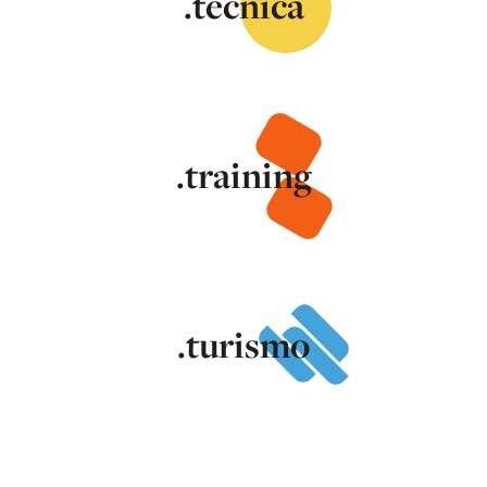
.tecnica
.training
.turismo