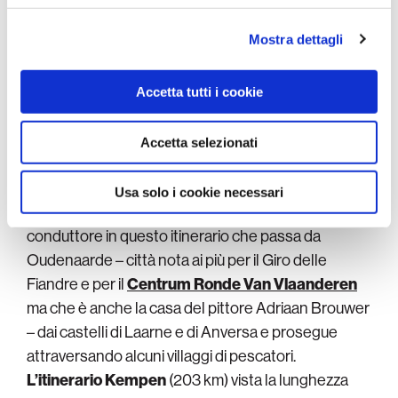
annunci, per fornire funzionalità dei social media e per
analizzare il nostro traffico. Condividiamo inoltre
Mostra dettagli
L’itinerario della Green Belt /Cintura Verde (126
informazioni sul modo in cui utilizza il nostro sito con i
km)
è perfetto per chi ha un debole per i castelli e i
nostri partner che si occupano di analisi dei dati web,
panorami mozzafiato. I dipinti di Bruegel qui
Accetta tutti i cookie
pubblicità e social media, i quali potrebbero combinarle
prendono vita tra pascoli, vitigni e piantagioni di
con altre informazioni che ha fornito loro o che hanno
luppolo, interrotti dai campanili di piccole chiese
raccolto dal suo utilizzo dei loro servizi.
Accetta selezionati
come quella di Sint-Anna-Pede.
L’
itinerario della Schelda (181 km)
collega alcune
Usa solo i cookie necessari
delle principali città d’arte delle Fiandre e fa da filo
conduttore in questo itinerario che passa da
Oudenaarde – città nota ai più per il Giro delle
Fiandre e per il
Centrum Ronde Van Vlaanderen
ma che è anche la casa del pittore Adriaan Brouwer
– dai castelli di Laarne e di Anversa e prosegue
attraversando alcuni villaggi di pescatori.
L’itinerario Kempen
(203 km) vista la lunghezza