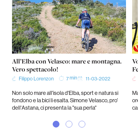
All’Elba con Velasco: mare e montagna.
Vo
Vero spettacolo!
F
min
Filippo Lorenzon
11-03-2022
7
Non solo mare all'isola d'Elba, sport e natura si
Ma
fondono e la bici li esalta. Simone Velasco, pro'
or
dell'Astana, ci presenta la "sua perla"
ca