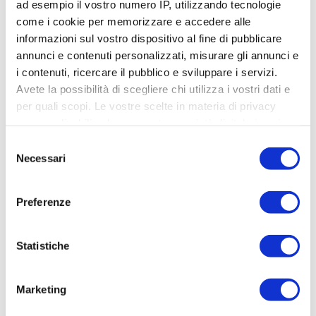
ad esempio il vostro numero IP, utilizzando tecnologie
come i cookie per memorizzare e accedere alle
informazioni sul vostro dispositivo al fine di pubblicare
annunci e contenuti personalizzati, misurare gli annunci e
i contenuti, ricercare il pubblico e sviluppare i servizi.
Avete la possibilità di scegliere chi utilizza i vostri dati e
per quali scopi. Le vostre scelte in materia di privacy
sono applicabili solo su questa proprietà digitale in cui
avete effettuato le vostre scelte. È possibile modificare o
Selezione
revocare il proprio consenso in qualsiasi momento dalla
Necessari
del
Dichiarazione sui cookie o facendo clic sull'icona di
consenso
attivazione della privacy.
Preferenze
Approfondisci come vengono elaborati i tuoi dati personali
Castelli e campagne a perdita d’occhio
e imposta le tue preferenze nella
sezione dettagli
. Puoi
Statistiche
modificare o ritirare il tuo consenso in qualsiasi momento
dalla Dichiarazione sui cookie.
I loop medi
Marketing
Utilizziamo i cookie per personalizzare contenuti ed