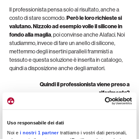
Il professionista pensa solo al risultato, anche a
costo di stare scomodo.
Però le loro richieste si
valutano. Nizzolo ad esempio volle il silicone in
fondo alla maglia
, poi convinse anche Alafaci. Noi
studiammo, invece di fare un anello di silicone,
mettemmo degli insertini paralleli frammisti a
tessuto e questa soluzione è inserita in catalogo,
quindi a disposizione anche degli amatori.
Quindi il professionista viene preso a
riferimento?
Completamente.
Il tessuto rigato che si usa per
ragioni aerodinamiche sulle maniche, ad
esempio, è stato notato subito da persone
Uso responsabile dei dati
appassionate e attente, che lo vogliono sulle loro
Noi e
i nostri 1 partner
trattiamo i vostri dati personali,
maglie
. Stanno attenti al taglio delle maniche, si