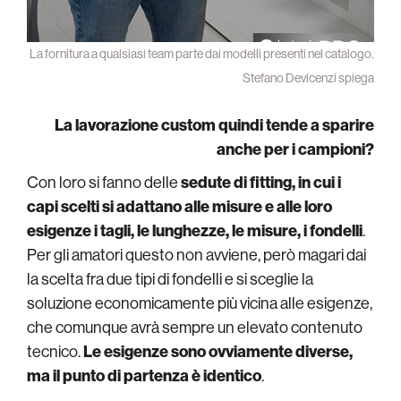
La fornitura a qualsiasi team parte dai modelli presenti nel catalogo.
Stefano Devicenzi spiega
La lavorazione custom quindi tende a sparire
anche per i campioni?
Con loro si fanno delle
sedute di fitting, in cui i
capi scelti si adattano alle misure e alle loro
esigenze i tagli, le lunghezze, le misure, i fondelli
.
Per gli amatori questo non avviene, però magari dai
la scelta fra due tipi di fondelli e si sceglie la
soluzione economicamente più vicina alle esigenze,
che comunque avrà sempre un elevato contenuto
tecnico.
Le esigenze sono ovviamente diverse,
ma il punto di partenza è identico
.