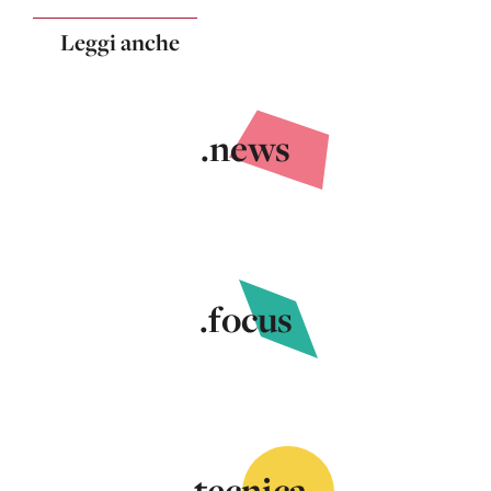
Leggi anche
.news
.focus
.tecnica