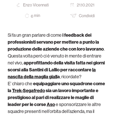
Enzo Vicennati
21.10.2021
min
Condividi
6
Si fa un gran parlare di come
i feedback dei
professionisti servano per mettere a punto la
produzione delle aziende che con loro lavorano
.
Questa volta però ci è venuto in mente di entrare
nel vivo,
approfittando della visita fatta nei giorni
scorsi alla Santini di Lallio per raccontare
la
nascita della maglia giall
a
, ricordate?
E’ chiaro che
equipaggiare uno squadrone come
la
Trek-Segafredo
sia un lavoro importante e
prestigioso al pari di realizzare le maglie di
leader per le corse
Aso
e sponsorizzare le altre
squadre presenti nell’orbita dell’azienda, ma il