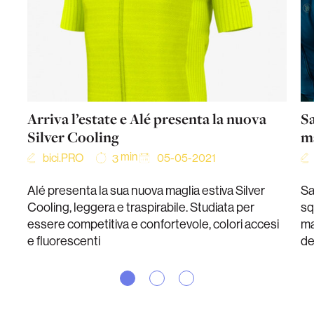
Arriva l’estate e Alé presenta la nuova
Sa
Silver Cooling
m
min
bici.PRO
05-05-2021
3
Alé presenta la sua nuova maglia estiva Silver
Sa
Cooling, leggera e traspirabile. Studiata per
sq
essere competitiva e confortevole, colori accesi
ma
e fluorescenti
de