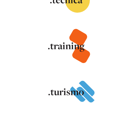
.training
.turismo