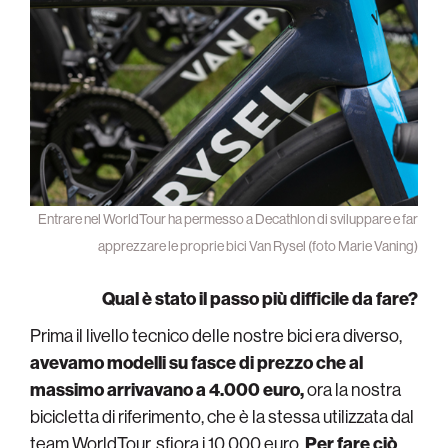
Entrare nel WorldTour ha permesso a Decathlon di sviluppare e far
apprezzare le proprie bici Van Rysel (foto Marie Vaning)
Qual è stato il passo più difficile da fare?
Prima il livello tecnico delle nostre bici era diverso,
avevamo modelli su fasce di prezzo che al
massimo arrivavano a 4.000 euro,
ora la nostra
bicicletta di riferimento, che è la stessa utilizzata dal
team WorldTour, sfiora i 10.000 euro.
Per fare ciò