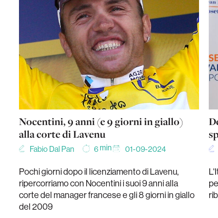
Nocentini, 9 anni (e 9 giorni in giallo)
De
alla corte di Lavenu
sp
min
Fabio Dal Pan
01-09-2024
6
Pochi giorni dopo il licenziamento di Lavenu,
L'
ripercorriamo con Nocentini i suoi 9 anni alla
pe
corte del manager francese e gli 8 giorni in giallo
ri
del 2009