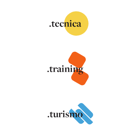
.tecnica
.training
.turismo