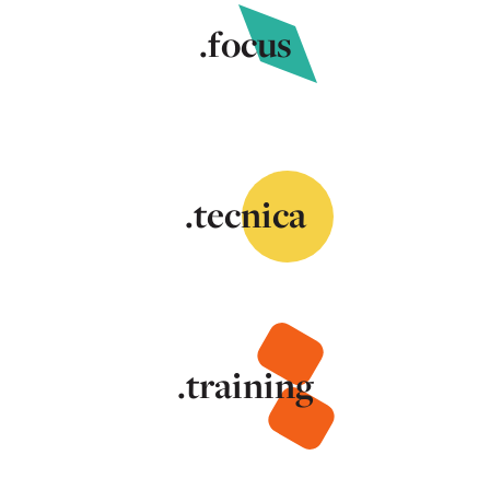
.focus
.tecnica
.training