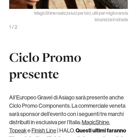
 borse
MagicShine realizza luci per bici, utili per migliorare la
telaio
sicurezza in strada
1
/
2
Ciclo Promo
presente
All’Europeo Gravel di Asiago sarà presente anche
Ciclo Promo Components. La commerciale veneta
sarà sponsor dell’evento con i seguenti tre marchi
distribuiti in esclusiva per l’Italia:
MagicShine
,
Topeak
e
Finish Line
| HALO.
Questi ultimi faranno