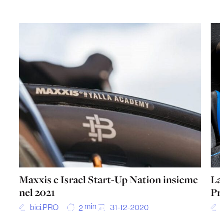
Maxxis e Israel Start-Up Nation insieme
La
nel 2021
P
min
bici.PRO
31-12-2020
2