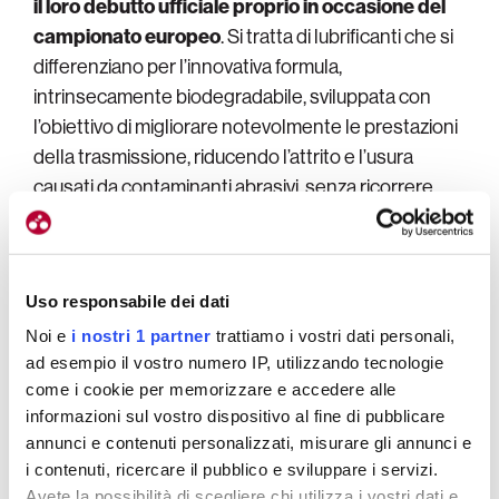
il loro debutto ufficiale proprio in occasione del
campionato europeo
. Si tratta di lubrificanti che si
differenziano per l’innovativa formula,
intrinsecamente biodegradabile, sviluppata con
l’obiettivo di migliorare notevolmente le prestazioni
della trasmissione, riducendo l’attrito e l’usura
causati da contaminanti abrasivi, senza ricorrere
all’utilizzo di sostanze chimiche fluorurate o PFAS.
MagicShine sviluppa invece
fanalini per bici
Uso responsabile dei dati
all’avanguardia
in grado di migliorare la visibilità e la
sicurezza su strada di ogni ciclista in ogni disciplina. I
Noi e
i nostri 1 partner
trattiamo i vostri dati personali,
fanalini MagicShine si differenziano in particolare
ad esempio il vostro numero IP, utilizzando tecnologie
come i cookie per memorizzare e accedere alle
per potenza, gittata massima e durata della
informazioni sul vostro dispositivo al fine di pubblicare
batteria.
annunci e contenuti personalizzati, misurare gli annunci e
i contenuti, ricercare il pubblico e sviluppare i servizi.
Guardando in casa
Topeak
ci troviamo di fronte ad
Avete la possibilità di scegliere chi utilizza i vostri dati e